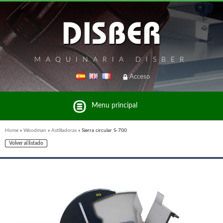
MAQUINARIA DISBER
Acceso
Menu principal
Home
»
Woodman
»
Astilladoras
»
Sierra circular S-700
Volver al listado
Listado de marcas y productos del Grupo Disber
FREEMAN