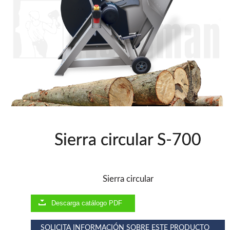
Clavadoras Batería
Herramientas varias
Grapadoras Bateria
Clavadoras Neumáticas Freeman
Grapadoras Neumáticas Freeman
Grapadoras manuales Freeman
Accesorios
UNICAIR
Secadores
Compresores silenciosos
Compresores Tornillo
Sierra circular S-700
Clavadoras
Grapadoras
Compresores
Herramientas
Sierra circular
Descarga catálogo PDF
WOODMAN
Ventiladores industriales
SOLICITA INFORMACIÓN SOBRE ESTE PRODUCTO