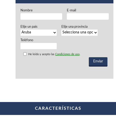
Chapadoras de cantos
Aspiradores portatiles
Nombre
E-mail
Alimentadores de rodillo
Aspiradores industriales
Astilladoras
Elije un pais
Elije una provincia
Cepilladoras - Combinadas
Escuadradoras - Tupis
Lijadoras
Teléfono
Regruesos
Sierras circulares
He leido y acepto las
Condiciones de uso
.
Sierras circulares - Escuadradoras
Sierras circulares - Tupi
Sierras de marquetería
Sierras de Cinta
Soportes - Palancas
Taladros de columna
Taladros escopleadores
Tornos
Tupis
CARACTERÍSTICAS