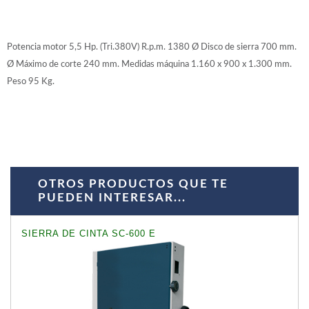
WOODMAN PROFESIONAL
Cepilladoras WP
Maquinaria CNC
Potencia motor 5,5 Hp. (Tri.380V) R.p.m. 1380 Ø Disco de sierra 700 mm.
Tupis WP
Ø Máximo de corte 240 mm. Medidas máquina 1.160 x 900 x 1.300 mm.
Chapadoras WP
Escuadradoras WP
Peso 95 Kg.
Regruesadoras WP
Taladros
BRICO OK
Compresores
OTROS PRODUCTOS QUE TE
Turbinas de pintar
PUEDEN INTERESAR...
Pistolas de pintar
Varios
SIERRA DE CINTA SC-600 E
Ofertas y oportunidades
Ofertas y oportunidades