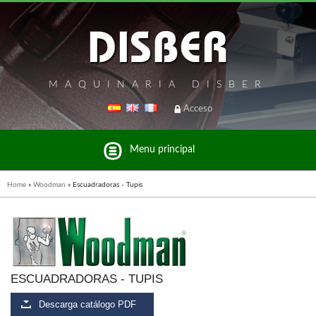
MAQUINARIA DISBER
Acceso
Menu principal
Home
»
Woodman
»
Escuadradoras - Tupis
Listado de marcas y productos del Grupo Disber
ESCUADRADORAS - TUPIS
FREEMAN
Descarga catálogo PDF