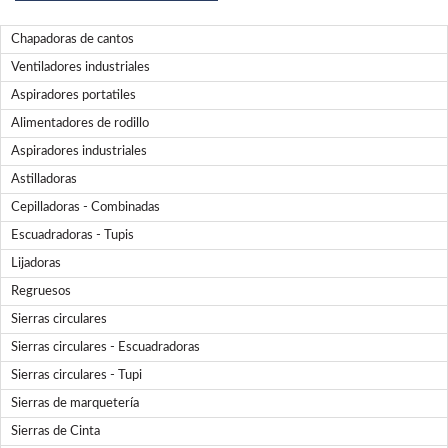
Herramientas varias
Grapadoras Bateria
Chapadoras de cantos
Clavadoras Neumáticas Freeman
Ventiladores industriales
Grapadoras Neumáticas Freeman
Grapadoras manuales Freeman
Aspiradores portatiles
Accesorios
Alimentadores de rodillo
Clavadoras Batería
Aspiradores industriales
Astilladoras
UNICAIR
Cepilladoras - Combinadas
Compresores silenciosos
Escuadradoras - Tupis
Compresores Tornillo
Secadores
Lijadoras
Clavadoras
Regruesos
Grapadoras
Sierras circulares
Compresores
Herramientas
Sierras circulares - Escuadradoras
Sierras circulares - Tupi
WOODMAN
Sierras de marquetería
Chapadoras de cantos
Sierras de Cinta