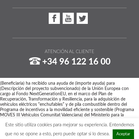
ATENCIÓN AL CLIENTE
+34 96 122 16 00
(Beneficiaria) ha recibido una ayuda de (importe ayuda) para
(Descripción del proyecto subvencionado) de la Unión Europea con
cargo al Fondo NextGenerationEU, en el marco del Plan de
Recuperación, Transformación y Resiliencia, para la adquisición de
vehículos eléctricos “enchufables” y de pila combustible dentro del
Programa de incentivos a la movilidad eficiente y sostenible (Programa
MOVES III Vehículos Comunitat Valenciana) del Ministerio para la
Transición Ecológica y el Reto Demográfico a través del IDAE,
Este sitio utiliza cookies para mejorar su experiencia. Entendemos
gestionado por el Instituto Valenciano de Competitividad Empresarial
(IVACE).
que no se opone a esto, pero puede optar si lo desea.
Aceptar