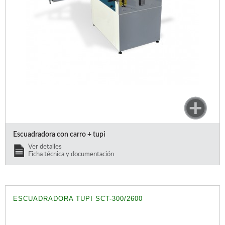
WOODMAN PROFESIONAL
Maquinaria CNC
Tupis WP
Cepilladoras WP
Chapadoras WP
Escuadradoras WP
Regruesadoras WP
Taladros
BRICO OK
Compresores
Turbinas de pintar
Escuadradora con carro + tupi
Pistolas de pintar
Ver detalles
Ficha técnica y documentación
Varios
Ofertas y oportunidades
ESCUADRADORA TUPI SCT-300/2600
Ofertas y oportunidades