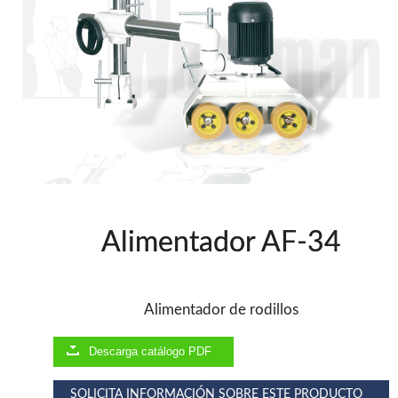
Herramientas varias
Grapadoras Bateria
Clavadoras Neumáticas Freeman
Grapadoras Neumáticas Freeman
Grapadoras manuales Freeman
Accesorios
Clavadoras Batería
UNICAIR
Compresores silenciosos
Compresores Tornillo
Secadores
Alimentador AF-34
Clavadoras
Grapadoras
Compresores
Herramientas
Alimentador de rodillos
Descarga catálogo PDF
WOODMAN
Chapadoras de cantos
SOLICITA INFORMACIÓN SOBRE ESTE PRODUCTO