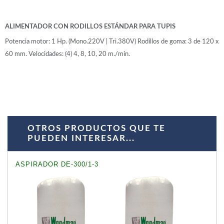
WOODMAN PROFESIONAL
Maquinaria CNC
Tupis WP
ALIMENTADOR CON RODILLOS ESTÁNDAR PARA TUPIS
Cepilladoras WP
Potencia motor: 1 Hp. (Mono.220V | Tri.380V) Rodillos de goma: 3 de 120 x
Chapadoras WP
60 mm. Velocidades: (4) 4, 8, 10, 20 m./min.
Escuadradoras WP
Regruesadoras WP
Taladros
BRICO OK
Compresores
OTROS PRODUCTOS QUE TE
Turbinas de pintar
PUEDEN INTERESAR...
Pistolas de pintar
Varios
ASPIRADOR DE-300/1-3
Ofertas y oportunidades
Ofertas y oportunidades