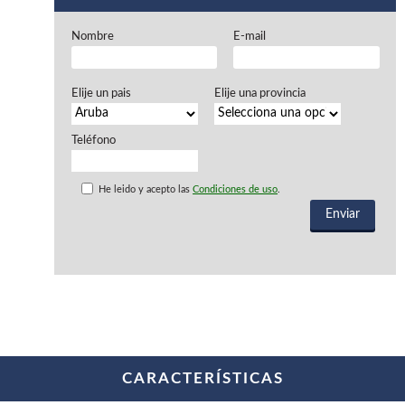
Ventiladores industriales
Aspiradores portatiles
Nombre
E-mail
Alimentadores de rodillo
Aspiradores industriales
Astilladoras
Elije un pais
Elije una provincia
Cepilladoras - Combinadas
Escuadradoras - Tupis
Lijadoras
Teléfono
Regruesos
Sierras circulares
He leido y acepto las
Condiciones de uso
.
Sierras circulares - Escuadradoras
Sierras circulares - Tupi
Sierras de marquetería
Sierras de Cinta
Soportes - Palancas
Taladros de columna
Taladros escopleadores
Tornos
Tupis
CARACTERÍSTICAS