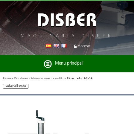
MAQUINARIA DISBER
Acceso
Menu principal
Home
»
Woodman
»
Alimentadores de rodillo
»
Alimentador AF-34
Volver al listado
Listado de marcas y productos del Grupo Disber
FREEMAN