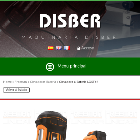
MAQUINARIA DISBER
Acceso
Menu principal
Home
»
Freeman
»
Clavadoras Batería
»
Clavadora a Batería LDST64
Volver al listado
Listado de marcas y productos del Grupo Disber
FREEMAN