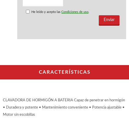
WOODMAN PROFESIONAL
Maquinaria CNC
He leido y acepto las
Condiciones de uso
.
Tupis WP
Cepilladoras WP
Chapadoras WP
Escuadradoras WP
Regruesadoras WP
Taladros
BRICO OK
Compresores
CARACTERÍSTICAS
Turbinas de pintar
Pistolas de pintar
Varios
CLAVADORA DE HORMIGÓN A BATERIA Capaz de penetrar en hormigón
Ofertas y oportunidades
• Duradera y potente • Mantenimiento conveniente • Potencia ajustable •
Motor sin escobillas
Ofertas y oportunidades