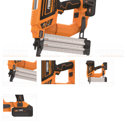
Clavadoras Batería
Herramientas varias
Grapadoras Bateria
Clavadoras Neumáticas Freeman
Grapadoras Neumáticas Freeman
Grapadoras manuales Freeman
Accesorios
UNICAIR
Compresores silenciosos
Compresores Tornillo
Secadores
Clavadoras
Grapadoras
Compresores
Herramientas
WOODMAN
Chapadoras de cantos