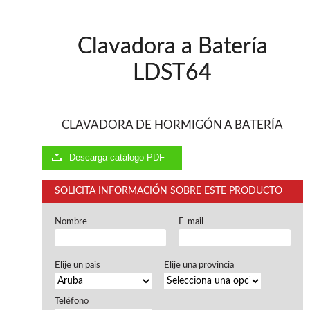
Ventiladores industriales
Aspiradores portatiles
Alimentadores de rodillo
Clavadora a Batería
Aspiradores industriales
Astilladoras
LDST64
Cepilladoras - Combinadas
Escuadradoras - Tupis
Lijadoras
Regruesos
CLAVADORA DE HORMIGÓN A BATERÍA
Sierras circulares
Sierras circulares - Escuadradoras
Descarga catálogo PDF
Sierras circulares - Tupi
Sierras de marquetería
SOLICITA INFORMACIÓN SOBRE ESTE PRODUCTO
Sierras de Cinta
Soportes - Palancas
Nombre
E-mail
Taladros de columna
Taladros escopleadores
Tornos
Elije un pais
Elije una provincia
Tupis
Teléfono