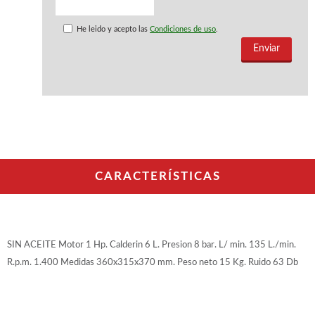
WOODMAN PROFESIONAL
Maquinaria CNC
He leido y acepto las
Condiciones de uso
.
Tupis WP
Cepilladoras WP
Chapadoras WP
Escuadradoras WP
Regruesadoras WP
Taladros
BRICO OK
Compresores
CARACTERÍSTICAS
Turbinas de pintar
Pistolas de pintar
Varios
SIN ACEITE Motor 1 Hp. Calderin 6 L. Presion 8 bar. L/ min. 135 L./min.
Ofertas y oportunidades
R.p.m. 1.400 Medidas 360x315x370 mm. Peso neto 15 Kg. Ruido 63 Db
Ofertas y oportunidades