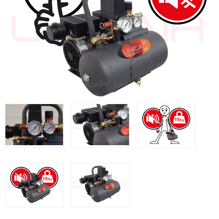
Clavadoras Batería
Herramientas varias
Grapadoras Bateria
Clavadoras Neumáticas Freeman
Grapadoras Neumáticas Freeman
Grapadoras manuales Freeman
Accesorios
UNICAIR
Compresores silenciosos
Compresores Tornillo
Secadores
Clavadoras
Grapadoras
Compresores
Herramientas
WOODMAN
Chapadoras de cantos