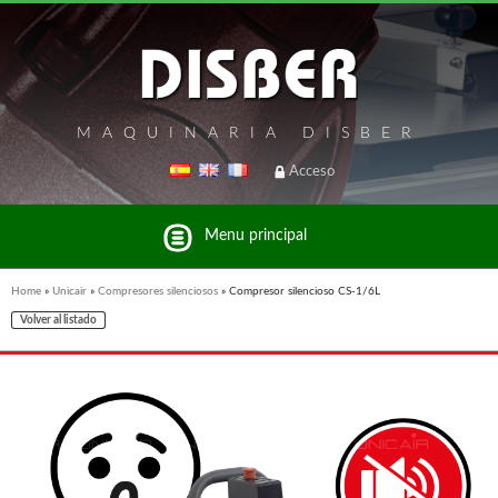
MAQUINARIA DISBER
Acceso
Menu principal
Home
»
Unicair
»
Compresores silenciosos
»
Compresor silencioso CS-1/6L
Volver al listado
Listado de marcas y productos del Grupo Disber
FREEMAN