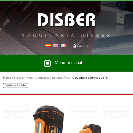
MAQUINARIA DISBER
Acceso
Menu principal
Home
»
Freeman @fra
»
Cloueuses à batterie @fra
»
Cloueuse à batterie LDST64
Volver al listado
Liste des marques et produits du groupe Disber
UNICAIR @FRA