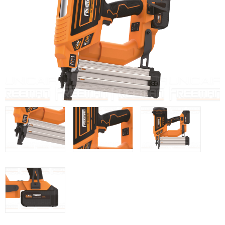
WOODMAN @FRA
WOODMAN PROFESIONAL @FRA
BRICO OK @FRA
FREEMAN @FRA
Offres et Opportunités
Offres et Opportunités