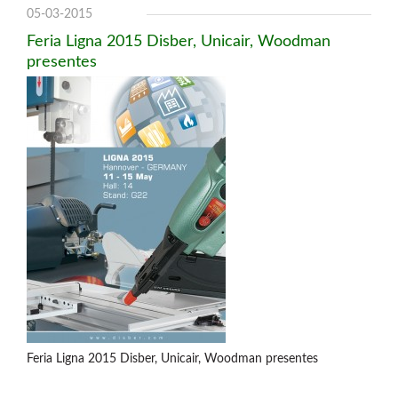
Clavadoras Batería
05-03-2015
Herramientas varias
Feria Ligna 2015 Disber, Unicair, Woodman
Grapadoras Bateria
Clavadoras Neumáticas Freeman
presentes
Grapadoras Neumáticas Freeman
Grapadoras manuales Freeman
Accesorios
UNICAIR
Compresores silenciosos
Compresores Tornillo
Secadores
Clavadoras
Grapadoras
Compresores
Herramientas
WOODMAN
Feria Ligna 2015 Disber, Unicair, Woodman presentes
Chapadoras de cantos