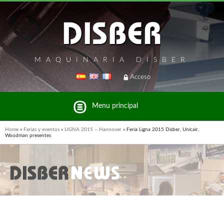
MAQUINARIA DISBER
Acceso
Menu principal
Home
»
Ferias y eventos
»
LIGNA 2015 – Hannover
»
Feria Ligna 2015 Disber, Unicair,
Woodman presentes
Listado de marcas y productos del Grupo Disber
FREEMAN