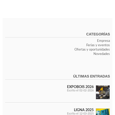
Ventiladores industriales
Aspiradores portatiles
Alimentadores de rodillo
Aspiradores industriales
Astilladoras
Cepilladoras - Combinadas
CATEGORÍAS
Escuadradoras - Tupis
Lijadoras
Empresa
Regruesos
Ferias y eventos
Ofertas y oportunidades
Sierras circulares
Novedades
Sierras circulares - Escuadradoras
Sierras circulares - Tupi
Sierras de marquetería
Sierras de Cinta
ÚLTIMAS ENTRADAS
Soportes - Palancas
Taladros de columna
EXPOBOIS 2026
Taladros escopleadores
Escrito el 02-02-2026
Tornos
Tupis
LIGNA 2025
Escrito el 12-03-2025