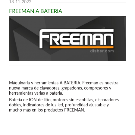
Clavadoras Batería
18-11-2022
Herramientas varias
FREEMAN A BATERIA
Grapadoras Bateria
Clavadoras Neumáticas Freeman
Grapadoras Neumáticas Freeman
Grapadoras manuales Freeman
Accesorios
UNICAIR
Compresores silenciosos
Compresores Tornillo
Secadores
Máquinaria y herramientas A BATERIA. Freeman es nuestra
Clavadoras
nueva marca de clavadoras, grapadoras, compresores y
Grapadoras
herramientas varias a bateria.
Compresores
Bateria de ION de litio, motores sin escobillas, disparadores
Herramientas
dobles, indicadores de luz led, profundidad ajustable y
mucho más en los productos FREEMAN.
WOODMAN
Chapadoras de cantos