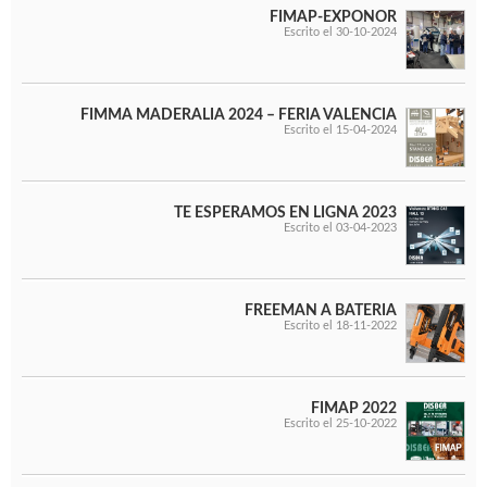
FIMAP-EXPONOR
Escrito el 30-10-2024
FIMMA MADERALIA 2024 – FERIA VALENCIA
Escrito el 15-04-2024
TE ESPERAMOS EN LIGNA 2023
Escrito el 03-04-2023
FREEMAN A BATERIA
Escrito el 18-11-2022
FIMAP 2022
Escrito el 25-10-2022