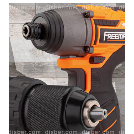
Ventiladores industriales
Aspiradores portatiles
Alimentadores de rodillo
Aspiradores industriales
Astilladoras
Cepilladoras - Combinadas
Escuadradoras - Tupis
Lijadoras
Regruesos
Sierras circulares
Sierras circulares - Escuadradoras
Sierras circulares - Tupi
Sierras de marquetería
Sierras de Cinta
Soportes - Palancas
Taladros de columna
Taladros escopleadores
Tornos
Tupis