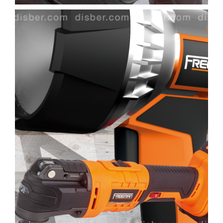
WOODMAN PROFESIONAL
Maquinaria CNC
Tupis WP
Cepilladoras WP
Chapadoras WP
Escuadradoras WP
Regruesadoras WP
Taladros
BRICO OK
Compresores
Turbinas de pintar
Pistolas de pintar
Varios
Ofertas y oportunidades
Ofertas y oportunidades