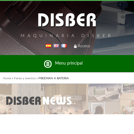
MAQUINARIA DISBER
Acceso
Menu principal
Home
»
Ferias y eventos
»
FREEMAN A BATERIA
Listado de marcas y productos del Grupo Disber
FREEMAN