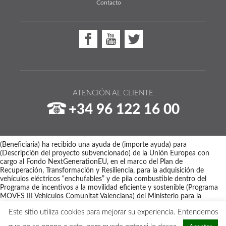
Contacto
ATENCIÓN AL CLIENTE
+34 96 122 16 00
(Beneficiaria) ha recibido una ayuda de (importe ayuda) para
(Descripción del proyecto subvencionado) de la Unión Europea con
cargo al Fondo NextGenerationEU, en el marco del Plan de
Recuperación, Transformación y Resiliencia, para la adquisición de
vehículos eléctricos “enchufables” y de pila combustible dentro del
Programa de incentivos a la movilidad eficiente y sostenible (Programa
MOVES III Vehículos Comunitat Valenciana) del Ministerio para la
Transición Ecológica y el Reto Demográfico a través del IDAE,
Este sitio utiliza cookies para mejorar su experiencia. Entendemos
gestionado por el Instituto Valenciano de Competitividad Empresarial
(IVACE).