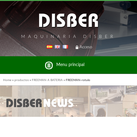
MAQUINARIA DISBER
Acceso
Menu principal
Home
»
productos
»
FREEMAN A BATERIA
»
FREEMAN-rotulo
Listado de marcas y productos del Grupo Disber
FREEMAN