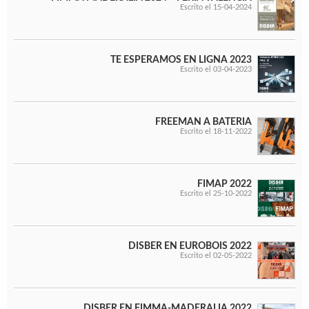
WOODMAN PROFESIONAL
Escrito el 15-04-2024
Maquinaria CNC
Tupis WP
Cepilladoras WP
TE ESPERAMOS EN LIGNA 2023
Chapadoras WP
Escrito el 03-04-2023
Escuadradoras WP
Regruesadoras WP
Taladros
FREEMAN A BATERIA
Escrito el 18-11-2022
BRICO OK
Compresores
Turbinas de pintar
FIMAP 2022
Escrito el 25-10-2022
Pistolas de pintar
Varios
DISBER EN EUROBOIS 2022
Ofertas y oportunidades
Escrito el 02-05-2022
Ofertas y oportunidades
DISBER EN FIMMA-MADERALIA 2022