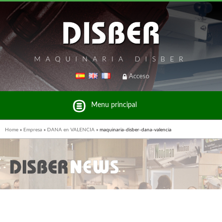
MAQUINARIA DISBER
Acceso
Menu principal
Home
»
Empresa
»
DANA en VALENCIA
»
maquinaria-disber-dana-valencia
Listado de marcas y productos del Grupo Disber
FREEMAN