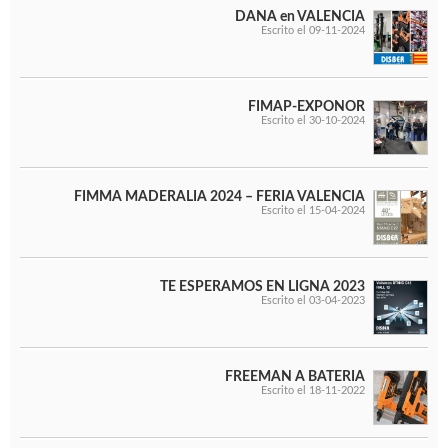
WOODMAN PROFESIONAL
DANA en VALENCIA
Maquinaria CNC
Escrito el 09-11-2024
Tupis WP
Cepilladoras WP
Chapadoras WP
FIMAP-EXPONOR
Escuadradoras WP
Escrito el 30-10-2024
Regruesadoras WP
Taladros
FIMMA MADERALIA 2024 – FERIA VALENCIA
Escrito el 15-04-2024
BRICO OK
Compresores
Turbinas de pintar
Pistolas de pintar
TE ESPERAMOS EN LIGNA 2023
Escrito el 03-04-2023
Varios
Ofertas y oportunidades
FREEMAN A BATERIA
Escrito el 18-11-2022
Ofertas y oportunidades