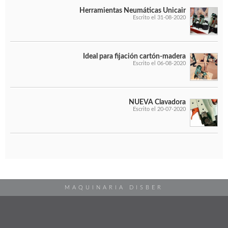
Herramientas Neumáticas Unicair
Escrito el 31-08-2020
Ideal para fijación cartón-madera
Escrito el 06-08-2020
NUEVA Clavadora
Escrito el 20-07-2020
MAQUINARIA DISBER