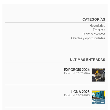
Ventiladores industriales
Aspiradores portatiles
Alimentadores de rodillo
Aspiradores industriales
CATEGORÍAS
Astilladoras
Novedades
Cepilladoras - Combinadas
Empresa
Escuadradoras - Tupis
Ferias y eventos
Lijadoras
Ofertas y oportunidades
Regruesos
Sierras circulares
Sierras circulares - Escuadradoras
ÚLTIMAS ENTRADAS
Sierras circulares - Tupi
Sierras de marquetería
EXPOBOIS 2026
Sierras de Cinta
Escrito el 02-02-2026
Soportes - Palancas
Taladros de columna
Taladros escopleadores
Tornos
LIGNA 2025
Escrito el 12-03-2025
Tupis