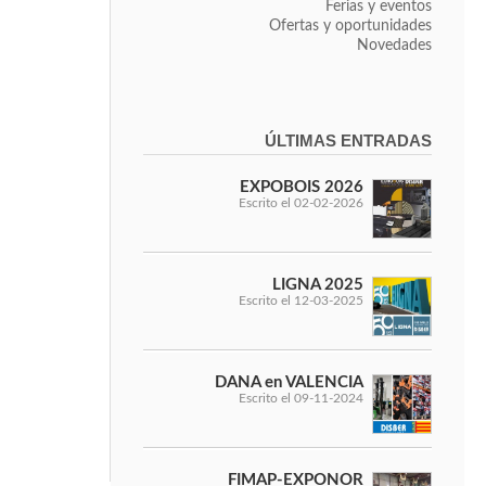
Ferias y eventos
Aspiradores industriales
Ofertas y oportunidades
Cepilladoras -
Novedades
Combinadas
L
Sierras circulares
Sierras circulares - Tupi
ÚLTIMAS ENTRADAS
Sierras de marquetería
Sierras de Cinta
EXPOBOIS 2026
Taladros de columna
Escrito el 02-02-2026
Tornos
LIGNA 2025
BRICO OK
Escrito el 12-03-2025
Compresores
Pistolas de pintar
DANA en VALENCIA
Escrito el 09-11-2024
Ofertas y oportuni
FIMAP-EXPONOR