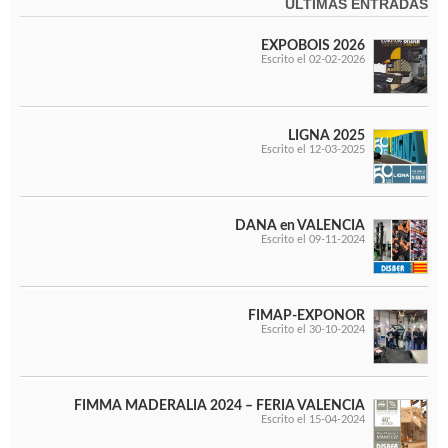
Chapadoras de cantos
ÚLTIMAS ENTRADAS
Aspiradores portatiles
Alimentadores de rodillo
EXPOBOIS 2026
Escrito el 02-02-2026
Aspiradores industriales
Astilladoras
Cepilladoras - Combinadas
Escuadradoras - Tupis
LIGNA 2025
Escrito el 12-03-2025
Lijadoras
Regruesos
Sierras circulares
Sierras circulares - Escuadradoras
DANA en VALENCIA
Escrito el 09-11-2024
Sierras circulares - Tupi
Sierras de marquetería
Sierras de Cinta
Soportes - Palancas
FIMAP-EXPONOR
Taladros de columna
Escrito el 30-10-2024
Taladros escopleadores
Tornos
Tupis
FIMMA MADERALIA 2024 – FERIA VALENCIA
Escrito el 15-04-2024