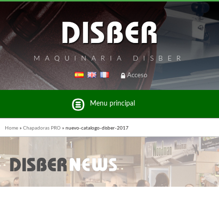
MAQUINARIA DISBER
Acceso
Menu principal
Home
»
Chapadoras PRO
»
nuevo-catalogo-disber-2017
Listado de marcas y productos del Grupo Disber
FREEMAN