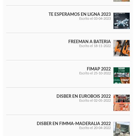
WOODMAN PROFESIONAL
Maquinaria CNC
TE ESPERAMOS EN LIGNA 2023
Tupis WP
Escrito el 03-04-2023
Cepilladoras WP
Chapadoras WP
Escuadradoras WP
FREEMAN A BATERIA
Regruesadoras WP
Escrito el 18-11-2022
Taladros
BRICO OK
FIMAP 2022
Compresores
Escrito el 25-10-2022
Turbinas de pintar
Pistolas de pintar
Varios
DISBER EN EUROBOIS 2022
Escrito el 02-05-2022
Ofertas y oportunidades
DISBER EN FIMMA-MADERALIA 2022
Escrito el 20-04-2022
Ofertas y oportunidades