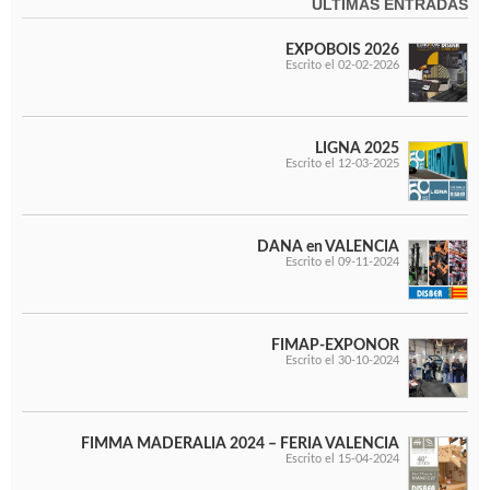
Ventiladores industriales
ÚLTIMAS ENTRADAS
Aspiradores portatiles
Alimentadores de rodillo
EXPOBOIS 2026
Escrito el 02-02-2026
Aspiradores industriales
Astilladoras
Cepilladoras - Combinadas
Escuadradoras - Tupis
LIGNA 2025
Escrito el 12-03-2025
Lijadoras
Regruesos
Sierras circulares
Sierras circulares - Escuadradoras
DANA en VALENCIA
Escrito el 09-11-2024
Sierras circulares - Tupi
Sierras de marquetería
Sierras de Cinta
Soportes - Palancas
FIMAP-EXPONOR
Taladros de columna
Escrito el 30-10-2024
Taladros escopleadores
Tornos
Tupis
FIMMA MADERALIA 2024 – FERIA VALENCIA
Escrito el 15-04-2024