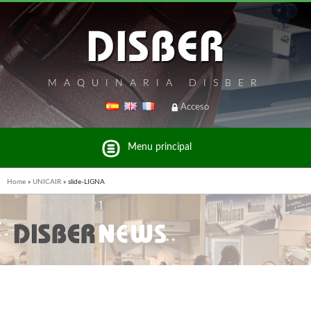
MAQUINARIA DISBER
Acceso
Menu principal
Home
»
UNICAIR
»
slide-LIGNA
Listado de marcas y productos del Grupo Disber
FREEMAN