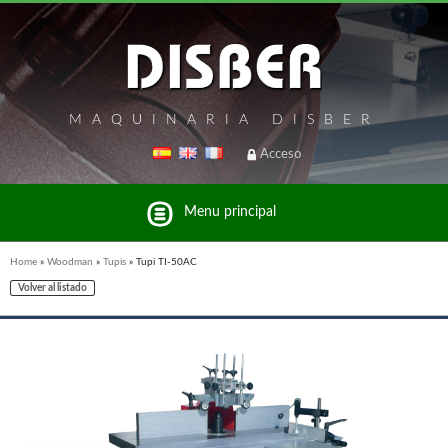
MAQUINARIA DISBER
Acceso
Menu principal
Home
»
Woodman
»
Tupis
»
Tupi TI-50AC
Volver al listado
Listado de marcas y productos del Grupo Disber
FREEMAN