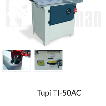
Herramientas varias
Grapadoras Bateria
Clavadoras Neumáticas Freeman
Grapadoras Neumáticas Freeman
Grapadoras manuales Freeman
Accesorios
Clavadoras Batería
UNICAIR
Compresores silenciosos
Compresores Tornillo
Secadores
Clavadoras
Grapadoras
Compresores
Herramientas
Tupi TI-50AC
WOODMAN
Chapadoras de cantos