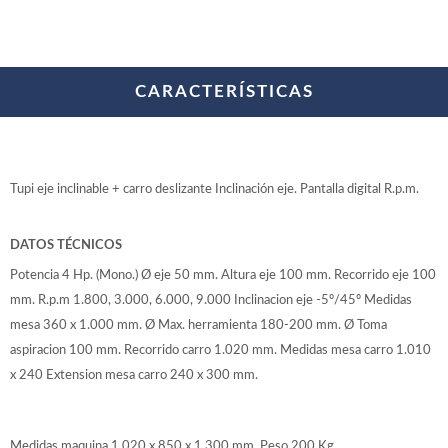
WOODMAN PROFESIONAL
Maquinaria CNC
Tupis WP
Cepilladoras WP
CARACTERÍSTICAS
Chapadoras WP
Escuadradoras WP
Regruesadoras WP
Taladros
Tupi eje inclinable + carro deslizante Inclinación eje. Pantalla digital R.p.m.
BRICO OK
Compresores
DATOS TÉCNICOS
Turbinas de pintar
Potencia 4 Hp. (Mono.) Ø eje 50 mm. Altura eje 100 mm. Recorrido eje 100
Pistolas de pintar
mm. R.p.m 1.800, 3.000, 6.000, 9.000 Inclinacion eje -5º/45º Medidas
Varios
mesa 360 x 1.000 mm. Ø Max. herramienta 180-200 mm. Ø Toma
aspiracion 100 mm. Recorrido carro 1.020 mm. Medidas mesa carro 1.010
Ofertas y oportunidades
x 240 Extension mesa carro 240 x 300 mm.
Ofertas y oportunidades
Medidas maquina 1.020 x 850 x 1.300 mm. Peso 200 Kg.