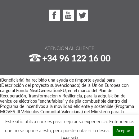
ATENCIÓN AL CLIENTE
+34 96 122 16 00
(Beneficiaria) ha recibido una ayuda de (importe ayuda) para
(Descripción del proyecto subvencionado) de la Unión Europea con
cargo al Fondo NextGenerationEU, en el marco del Plan de
Recuperación, Transformación y Resiliencia, para la adquisición de
vehículos eléctricos “enchufables” y de pila combustible dentro del
Programa de incentivos a la movilidad eficiente y sostenible (Programa
MOVES III Vehículos Comunitat Valenciana) del Ministerio para la
Transición Ecológica y el Reto Demográfico a través del IDAE,
Este sitio utiliza cookies para mejorar su experiencia. Entendemos
gestionado por el Instituto Valenciano de Competitividad Empresarial
(IVACE).
que no se opone a esto, pero puede optar si lo desea.
Aceptar
Copyright © 2026 - Maquinaria Disber
Leer más