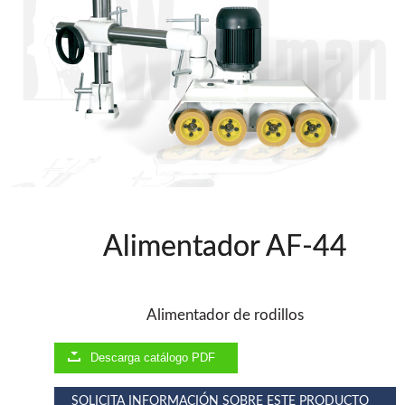
Clavadoras Batería
Herramientas varias
Grapadoras Bateria
Clavadoras Neumáticas Freeman
Grapadoras Neumáticas Freeman
Grapadoras manuales Freeman
Accesorios
UNICAIR
Compresores silenciosos
Compresores Tornillo
Secadores
Alimentador AF-44
Clavadoras
Grapadoras
Compresores
Herramientas
Alimentador de rodillos
Descarga catálogo PDF
WOODMAN
Chapadoras de cantos
SOLICITA INFORMACIÓN SOBRE ESTE PRODUCTO