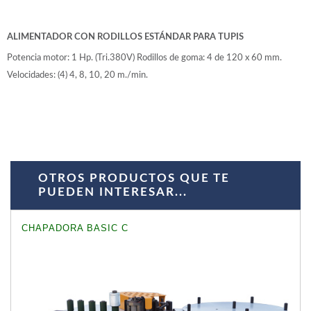
WOODMAN PROFESIONAL
Maquinaria CNC
Tupis WP
ALIMENTADOR CON RODILLOS ESTÁNDAR PARA TUPIS
Cepilladoras WP
Potencia motor: 1 Hp. (Tri.380V) Rodillos de goma: 4 de 120 x 60 mm.
Chapadoras WP
Velocidades: (4) 4, 8, 10, 20 m./min.
Escuadradoras WP
Regruesadoras WP
Taladros
BRICO OK
Compresores
OTROS PRODUCTOS QUE TE
Turbinas de pintar
PUEDEN INTERESAR...
Pistolas de pintar
Varios
CHAPADORA BASIC C
Ofertas y oportunidades
Ofertas y oportunidades