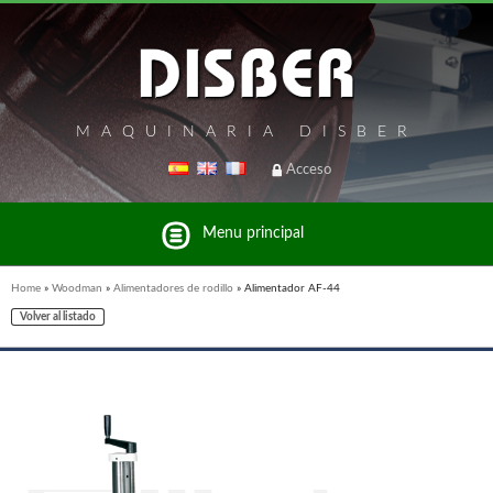
MAQUINARIA DISBER
Acceso
Menu principal
Home
»
Woodman
»
Alimentadores de rodillo
»
Alimentador AF-44
Volver al listado
Listado de marcas y productos del Grupo Disber
FREEMAN