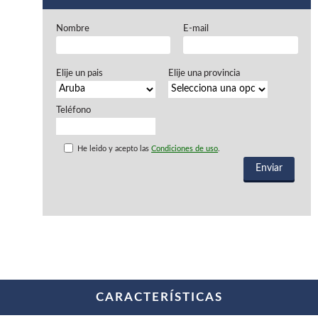
Ventiladores industriales
Aspiradores portatiles
Nombre
E-mail
Alimentadores de rodillo
Aspiradores industriales
Astilladoras
Elije un pais
Elije una provincia
Cepilladoras - Combinadas
Escuadradoras - Tupis
Lijadoras
Teléfono
Regruesos
Sierras circulares
He leido y acepto las
Condiciones de uso
.
Sierras circulares - Escuadradoras
Sierras circulares - Tupi
Sierras de marquetería
Sierras de Cinta
Soportes - Palancas
Taladros de columna
Taladros escopleadores
Tornos
Tupis
CARACTERÍSTICAS