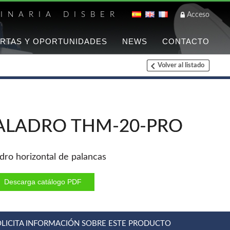
INARIA DISBER
Acceso
RTAS Y OPORTUNIDADES
NEWS
CONTACTO
Volver al listado
Listado de marca
FREEMAN
Clavadoras Batería
ALADRO THM-20-PRO
Grapadoras Bateria
Grapadoras Neumáticas
Freeman
adro horizontal de palancas
Accesorios
Descarga catálogo PDF
WOODMAN
Chapadoras de cantos
OLICITA INFORMACIÓN SOBRE ESTE PRODUCTO
Aspiradores portatiles