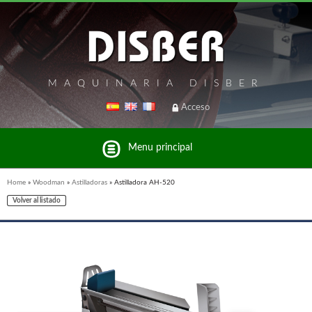
MAQUINARIA DISBER
Acceso
Menu principal
Home
»
Woodman
»
Astilladoras
»
Astilladora AH-520
Volver al listado
Listado de marcas y productos del Grupo Disber
FREEMAN