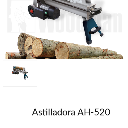
Grapadoras Neumáticas Freeman
Grapadoras manuales Freeman
Accesorios
Clavadoras Batería
Herramientas varias
Grapadoras Bateria
Clavadoras Neumáticas Freeman
UNICAIR
Compresores silenciosos
Compresores Tornillo
Secadores
Clavadoras
Grapadoras
Compresores
Herramientas
Astilladora AH-520
WOODMAN
Chapadoras de cantos