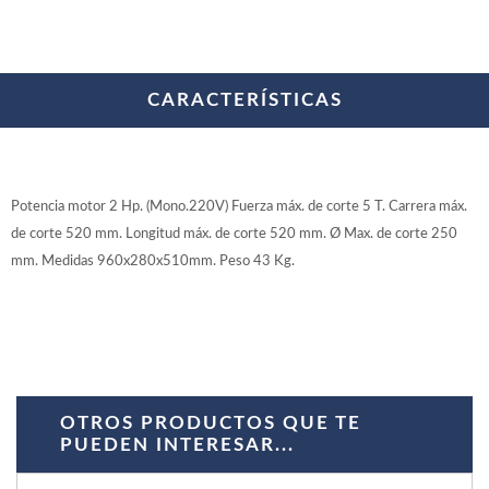
WOODMAN PROFESIONAL
Maquinaria CNC
Tupis WP
Cepilladoras WP
CARACTERÍSTICAS
Chapadoras WP
Escuadradoras WP
Regruesadoras WP
Taladros
Potencia motor 2 Hp. (Mono.220V) Fuerza máx. de corte 5 T. Carrera máx.
BRICO OK
de corte 520 mm. Longitud máx. de corte 520 mm. Ø Max. de corte 250
mm. Medidas 960x280x510mm. Peso 43 Kg.
Compresores
Turbinas de pintar
Pistolas de pintar
Varios
Ofertas y oportunidades
OTROS PRODUCTOS QUE TE
PUEDEN INTERESAR...
Ofertas y oportunidades