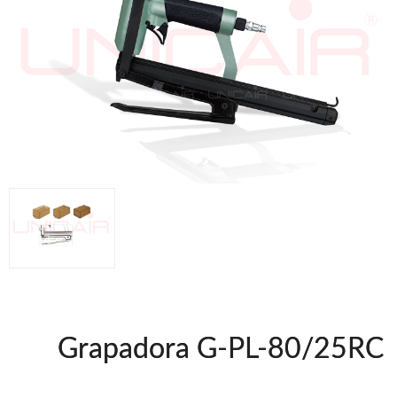
Clavadoras Batería
Herramientas varias
Grapadoras Bateria
Clavadoras Neumáticas Freeman
Grapadoras Neumáticas Freeman
Grapadoras manuales Freeman
Accesorios
UNICAIR
Compresores silenciosos
Compresores Tornillo
Secadores
Clavadoras
Grapadoras
Compresores
Herramientas
Grapadora G-PL-80/25RC
WOODMAN
Chapadoras de cantos