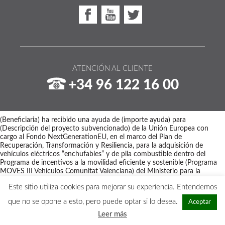
ATENCIÓN AL CLIENTE
+34 96 122 16 00
(Beneficiaria) ha recibido una ayuda de (importe ayuda) para
(Descripción del proyecto subvencionado) de la Unión Europea con
cargo al Fondo NextGenerationEU, en el marco del Plan de
Recuperación, Transformación y Resiliencia, para la adquisición de
vehículos eléctricos “enchufables” y de pila combustible dentro del
Programa de incentivos a la movilidad eficiente y sostenible (Programa
MOVES III Vehículos Comunitat Valenciana) del Ministerio para la
Transición Ecológica y el Reto Demográfico a través del IDAE,
Este sitio utiliza cookies para mejorar su experiencia. Entendemos
gestionado por el Instituto Valenciano de Competitividad Empresarial
(IVACE).
que no se opone a esto, pero puede optar si lo desea.
Aceptar
Copyright © 2026 - Maquinaria Disber
Leer más