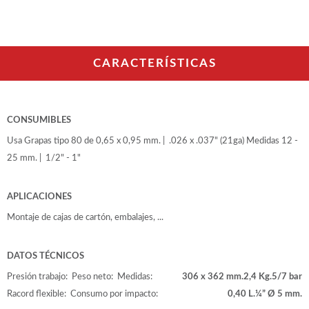
WOODMAN PROFESIONAL
Maquinaria CNC
Tupis WP
Cepilladoras WP
CARACTERÍSTICAS
Chapadoras WP
Escuadradoras WP
Regruesadoras WP
Taladros
CONSUMIBLES
Usa Grapas tipo 80 de 0,65 x 0,95 mm. | .026 x .037" (21ga) Medidas 12 -
BRICO OK
25 mm. | 1/2" - 1"
Compresores
Turbinas de pintar
APLICACIONES
Pistolas de pintar
Varios
Montaje de cajas de cartón, embalajes, ...
DATOS TÉCNICOS
Ofertas y oportunidades
Presión trabajo:
Peso neto:
Medidas:
306 x 362 mm.
2,4 Kg.
5/7 bar
Racord flexible:
Consumo por impacto:
0,40 L.
¼” Ø 5 mm.
Ofertas y oportunidades