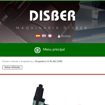
MAQUINARIA DISBER
Acceso
Menu principal
Home
»
Unicair
»
Grapadoras
»
Grapadora G-PL-80/25RC
Volver al listado
Listado de marcas y productos del Grupo Disber
FREEMAN