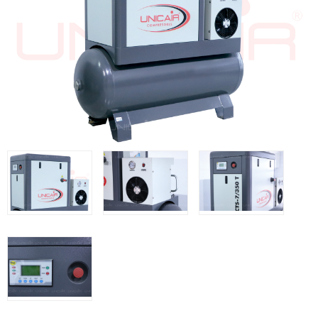
Grapadoras manuales Freeman
Accesorios
Clavadoras Batería
Herramientas varias
Grapadoras Bateria
Clavadoras Neumáticas Freeman
Grapadoras Neumáticas Freeman
UNICAIR
Compresores Tornillo
Secadores
Compresores silenciosos
Clavadoras
Grapadoras
Compresores
Herramientas
WOODMAN
Chapadoras de cantos