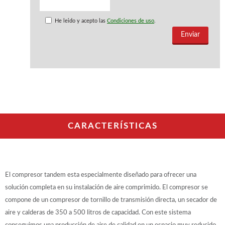
WOODMAN PROFESIONAL
Maquinaria CNC
He leido y acepto las
Condiciones de uso
.
Tupis WP
Cepilladoras WP
Chapadoras WP
Escuadradoras WP
Regruesadoras WP
Taladros
BRICO OK
Compresores
CARACTERÍSTICAS
Turbinas de pintar
Pistolas de pintar
Varios
El compresor tandem esta especialmente diseñado para ofrecer una
Ofertas y oportunidades
solución completa en su instalación de aire comprimido. El compresor se
compone de un compresor de tornillo de transmisión directa, un secador de
aire y calderas de 350 a 500 litros de capacidad. Con este sistema
Ofertas y oportunidades