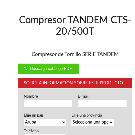
Ventiladores industriales
Aspiradores portatiles
Alimentadores de rodillo
Compresor TANDEM CTS-
Aspiradores industriales
Astilladoras
20/500T
Cepilladoras - Combinadas
Escuadradoras - Tupis
Lijadoras
Regruesos
Compresor de Tornillo SERIE TANDEM
Sierras circulares
Sierras circulares - Escuadradoras
Descarga catálogo PDF
Sierras circulares - Tupi
Sierras de marquetería
SOLICITA INFORMACIÓN SOBRE ESTE PRODUCTO
Sierras de Cinta
Soportes - Palancas
Nombre
E-mail
Taladros de columna
Taladros escopleadores
Tornos
Elije un pais
Elije una provincia
Tupis
Teléfono