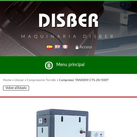
MAQUINARIA DISBER
Acceso
Menu principal
Home
»
Unicair
»
Compresores Tornillo
»
Compresor TANDEM CTS-20/500T
Volver al listado
Listado de marcas y productos del Grupo Disber
FREEMAN