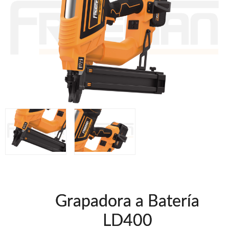
Clavadoras Batería
Herramientas varias
Grapadoras Bateria
Clavadoras Neumáticas Freeman
Grapadoras Neumáticas Freeman
Grapadoras manuales Freeman
Accesorios
UNICAIR
Compresores silenciosos
Compresores Tornillo
Secadores
Clavadoras
Grapadoras
Compresores
Herramientas
Grapadora a Batería
WOODMAN
LD400
Chapadoras de cantos