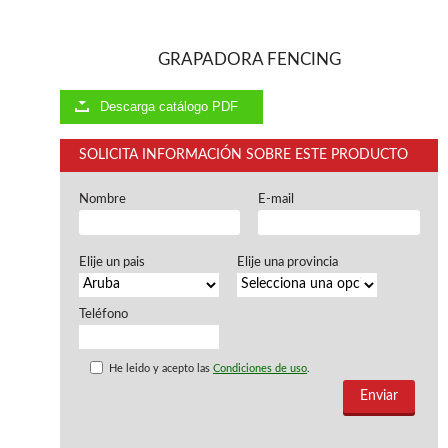
Ventiladores industriales
Aspiradores portatiles
Alimentadores de rodillo
GRAPADORA FENCING
Aspiradores industriales
Astilladoras
Descarga catálogo PDF
Cepilladoras - Combinadas
Escuadradoras - Tupis
SOLICITA INFORMACIÓN SOBRE ESTE PRODUCTO
Lijadoras
Regruesos
Sierras circulares
Nombre
E-mail
Sierras circulares - Escuadradoras
Sierras circulares - Tupi
Elije un pais
Elije una provincia
Sierras de marquetería
Sierras de Cinta
Soportes - Palancas
Teléfono
Taladros de columna
Taladros escopleadores
He leido y acepto las
Condiciones de uso
.
Tornos
Tupis