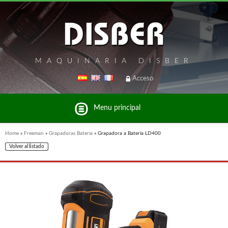
MAQUINARIA DISBER
Acceso
Menu principal
Home
»
Freeman
»
Grapadoras Bateria
»
Grapadora a Batería LD400
Volver al listado
Listado de marcas y productos del Grupo Disber
FREEMAN