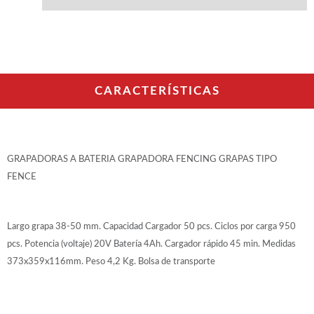
WOODMAN PROFESIONAL
Maquinaria CNC
Tupis WP
Cepilladoras WP
Chapadoras WP
Escuadradoras WP
CARACTERÍSTICAS
Regruesadoras WP
Taladros
BRICO OK
GRAPADORAS A BATERIA GRAPADORA FENCING GRAPAS TIPO
Compresores
FENCE
Turbinas de pintar
Pistolas de pintar
Varios
Largo grapa 38-50 mm. Capacidad Cargador 50 pcs. Ciclos por carga 950
pcs. Potencia (voltaje) 20V Batería 4Ah. Cargador rápido 45 min. Medidas
Ofertas y oportunidades
373x359x116mm. Peso 4,2 Kg. Bolsa de transporte
Ofertas y oportunidades