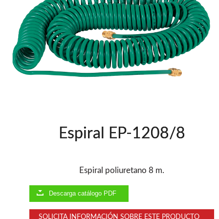
Herramientas varias
Grapadoras Bateria
Clavadoras Neumáticas Freeman
Grapadoras Neumáticas Freeman
Grapadoras manuales Freeman
Accesorios
Clavadoras Batería
UNICAIR
Compresores silenciosos
Compresores Tornillo
Secadores
Espiral EP-1208/8
Clavadoras
Grapadoras
Compresores
Herramientas
Espiral poliuretano 8 m.
Descarga catálogo PDF
WOODMAN
Chapadoras de cantos
SOLICITA INFORMACIÓN SOBRE ESTE PRODUCTO