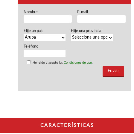
Ventiladores industriales
Aspiradores portatiles
Nombre
E-mail
Alimentadores de rodillo
Aspiradores industriales
Astilladoras
Elije un pais
Elije una provincia
Cepilladoras - Combinadas
Escuadradoras - Tupis
Lijadoras
Teléfono
Regruesos
Sierras circulares
He leido y acepto las
Condiciones de uso
.
Sierras circulares - Escuadradoras
Sierras circulares - Tupi
Sierras de marquetería
Sierras de Cinta
Soportes - Palancas
Taladros de columna
Taladros escopleadores
Tornos
Tupis
CARACTERÍSTICAS