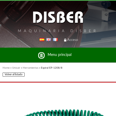
MAQUINARIA DISBER
Acceso
Menu principal
Home
»
Unicair
»
Herramientas
»
Espiral EP-1208/8
Volver al listado
Listado de marcas y productos del Grupo Disber
FREEMAN