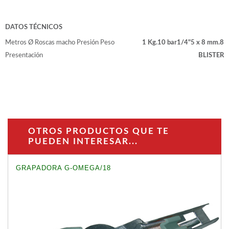
WOODMAN PROFESIONAL
Maquinaria CNC
Tupis WP
DATOS TÉCNICOS
Cepilladoras WP
Metros
Ø
Roscas macho
Presión
Peso
1 Kg.
10 bar
1/4"
5 x 8 mm.
8
Chapadoras WP
Presentación
BLISTER
Escuadradoras WP
Regruesadoras WP
Taladros
BRICO OK
Compresores
OTROS PRODUCTOS QUE TE
Turbinas de pintar
PUEDEN INTERESAR...
Pistolas de pintar
Varios
GRAPADORA G-OMEGA/18
Ofertas y oportunidades
Ofertas y oportunidades