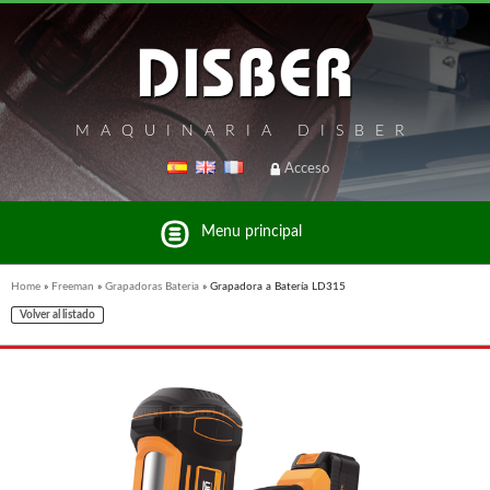
MAQUINARIA DISBER
Acceso
Menu principal
Home
»
Freeman
»
Grapadoras Bateria
»
Grapadora a Batería LD315
Volver al listado
Listado de marcas y productos del Grupo Disber
FREEMAN