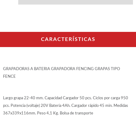
WOODMAN PROFESIONAL
Maquinaria CNC
Tupis WP
Cepilladoras WP
Chapadoras WP
Escuadradoras WP
CARACTERÍSTICAS
Regruesadoras WP
Taladros
BRICO OK
GRAPADORAS A BATERIA GRAPADORA FENCING GRAPAS TIPO
Compresores
FENCE
Turbinas de pintar
Pistolas de pintar
Varios
Largo grapa 22-40 mm. Capacidad Cargador 50 pcs. Ciclos por carga 950
pcs. Potencia (voltaje) 20V Batería 4Ah. Cargador rápido 45 min. Medidas
Ofertas y oportunidades
367x339x116mm. Peso 4,1 Kg. Bolsa de transporte
Ofertas y oportunidades