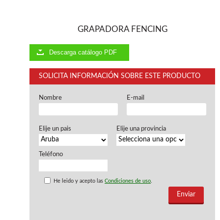
Ventiladores industriales
Aspiradores portatiles
Alimentadores de rodillo
GRAPADORA FENCING
Aspiradores industriales
Astilladoras
Descarga catálogo PDF
Cepilladoras - Combinadas
Escuadradoras - Tupis
SOLICITA INFORMACIÓN SOBRE ESTE PRODUCTO
Lijadoras
Regruesos
Sierras circulares
Nombre
E-mail
Sierras circulares - Escuadradoras
Sierras circulares - Tupi
Elije un pais
Elije una provincia
Sierras de marquetería
Sierras de Cinta
Soportes - Palancas
Teléfono
Taladros de columna
Taladros escopleadores
He leido y acepto las
Condiciones de uso
.
Tornos
Tupis