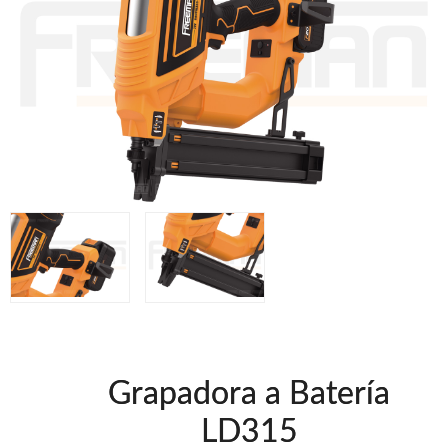
Grapadoras manuales Freeman
Accesorios
Clavadoras Batería
Herramientas varias
Grapadoras Bateria
Clavadoras Neumáticas Freeman
Grapadoras Neumáticas Freeman
UNICAIR
Compresores Tornillo
Secadores
Compresores silenciosos
Clavadoras
Grapadoras
Compresores
Herramientas
Grapadora a Batería
WOODMAN
LD315
Chapadoras de cantos