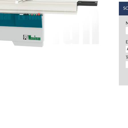
S
E
T