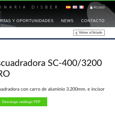
INARIA DISBER
Acceso
RTAS Y OPORTUNIDADES
NEWS
CONTACTO
Volver al listado
Listado de marca
FREEMAN
Clavadoras Batería
scuadradora SC-400/3200
Grapadoras Bateria
RO
Grapadoras Neumáticas
Freeman
Accesorios
uadradora con carro de aluminio 3.200mm. e incisor
WOODMAN
Descarga catálogo PDF
Chapadoras de cantos
Aspiradores portatiles