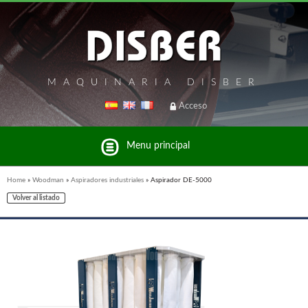
MAQUINARIA DISBER
Acceso
Menu principal
Home
»
Woodman
»
Aspiradores industriales
»
Aspirador DE-5000
Volver al listado
Listado de marcas y productos del Grupo Disber
FREEMAN