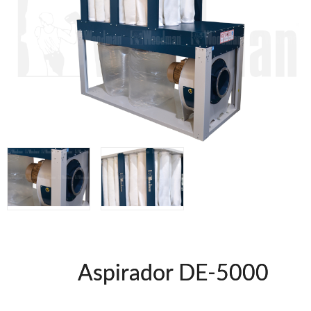
Clavadoras Batería
Herramientas varias
Grapadoras Bateria
Clavadoras Neumáticas Freeman
Grapadoras Neumáticas Freeman
Grapadoras manuales Freeman
Accesorios
UNICAIR
Compresores silenciosos
Compresores Tornillo
Secadores
Clavadoras
Grapadoras
Compresores
Herramientas
Aspirador DE-5000
WOODMAN
Chapadoras de cantos