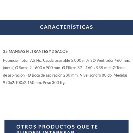
WOODMAN PROFESIONAL
Maquinaria CNC
Tupis WP
Cepilladoras WP
CARACTERÍSTICAS
Chapadoras WP
Escuadradoras WP
Regruesadoras WP
Taladros
35 MANGAS FILTRANTES Y 2 SACOS
Potencia motor 7,5 Hp. Caudal aspirable 5.000 m3/h Ø Ventilador 460 mm.
BRICO OK
(metal) Ø Sacos 2 - 600 x 900 mm. Ø Filtros 37 - 160 x 935 mm. Ø Toma
Compresores
de aspiración - Ø Boca de aspiración 280 mm. Nivel sonoro 80 db. Medidas
Turbinas de pintar
970x2.100x2.150mm. Peso 300 Kg.
Pistolas de pintar
Varios
Ofertas y oportunidades
OTROS PRODUCTOS QUE TE
Ofertas y oportunidades
PUEDEN INTERESAR...