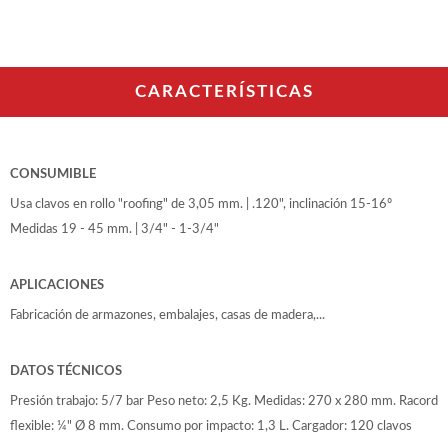
WOODMAN PROFESIONAL
Tupis WP
Cepilladoras WP
Maquinaria CNC
CARACTERÍSTICAS
Chapadoras WP
Escuadradoras WP
Regruesadoras WP
Taladros
CONSUMIBLE
Usa clavos en rollo "roofing" de 3,05 mm. | .120", inclinación 15-16º
BRICO OK
Medidas 19 - 45 mm. | 3/4" - 1-3/4"
Compresores
Turbinas de pintar
APLICACIONES
Pistolas de pintar
Varios
Fabricación de armazones, embalajes, casas de madera,...
DATOS TÉCNICOS
Ofertas y oportunidades
Presión trabajo: 5/7 bar Peso neto: 2,5 Kg. Medidas: 270 x 280 mm. Racord
flexible: ¼" Ø 8 mm. Consumo por impacto: 1,3 L. Cargador: 120 clavos
Ofertas y oportunidades