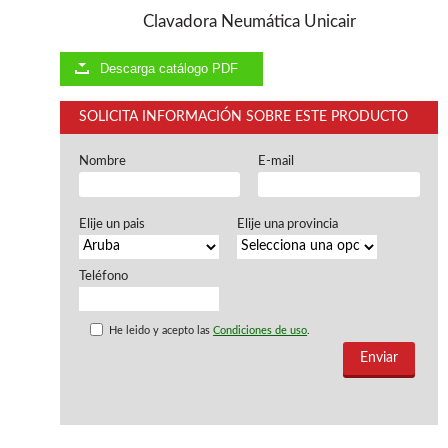
Ventiladores industriales
Clavadora Neumática Unicair
Aspiradores portatiles
Alimentadores de rodillo
Aspiradores industriales
Descarga catálogo PDF
Astilladoras
Cepilladoras - Combinadas
SOLICITA INFORMACIÓN SOBRE ESTE PRODUCTO
Escuadradoras - Tupis
Lijadoras
Nombre
E-mail
Regruesos
Sierras circulares
Sierras circulares - Escuadradoras
Elije un pais
Elije una provincia
Sierras circulares - Tupi
Sierras de marquetería
Teléfono
Sierras de Cinta
Soportes - Palancas
Taladros de columna
He leido y acepto las
Condiciones de uso
.
Taladros escopleadores
Tornos
Tupis