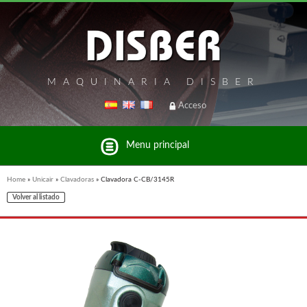
MAQUINARIA DISBER
Acceso
Menu principal
Home
»
Unicair
»
Clavadoras
»
Clavadora C-CB/3145R
Volver al listado
Listado de marcas y productos del Grupo Disber
FREEMAN