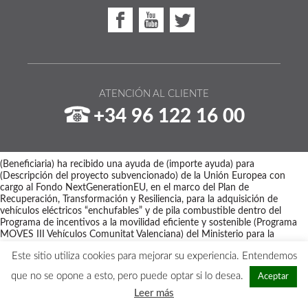
ATENCIÓN AL CLIENTE
+34 96 122 16 00
(Beneficiaria) ha recibido una ayuda de (importe ayuda) para
(Descripción del proyecto subvencionado) de la Unión Europea con
cargo al Fondo NextGenerationEU, en el marco del Plan de
Recuperación, Transformación y Resiliencia, para la adquisición de
vehículos eléctricos “enchufables” y de pila combustible dentro del
Programa de incentivos a la movilidad eficiente y sostenible (Programa
MOVES III Vehículos Comunitat Valenciana) del Ministerio para la
Transición Ecológica y el Reto Demográfico a través del IDAE,
Este sitio utiliza cookies para mejorar su experiencia. Entendemos
gestionado por el Instituto Valenciano de Competitividad Empresarial
(IVACE).
que no se opone a esto, pero puede optar si lo desea.
Aceptar
Copyright © 2026 - Maquinaria Disber
Leer más