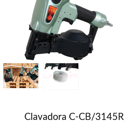
Accesorios
Clavadoras Batería
Herramientas varias
Grapadoras Bateria
Clavadoras Neumáticas Freeman
Grapadoras Neumáticas Freeman
Grapadoras manuales Freeman
UNICAIR
Compresores Tornillo
Secadores
Compresores silenciosos
Clavadoras
Grapadoras
Compresores
Herramientas
Clavadora C-CB/3145R
WOODMAN
Chapadoras de cantos