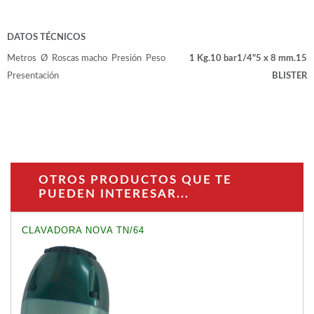
WOODMAN PROFESIONAL
Maquinaria CNC
Tupis WP
DATOS TÉCNICOS
Cepilladoras WP
Metros
Ø
Roscas macho
Presión
Peso
1 Kg.
10 bar
1/4"
5 x 8 mm.
15
Chapadoras WP
Presentación
BLISTER
Escuadradoras WP
Regruesadoras WP
Taladros
BRICO OK
Compresores
OTROS PRODUCTOS QUE TE
Turbinas de pintar
PUEDEN INTERESAR...
Pistolas de pintar
Varios
CLAVADORA NOVA TN/64
Ofertas y oportunidades
Ofertas y oportunidades