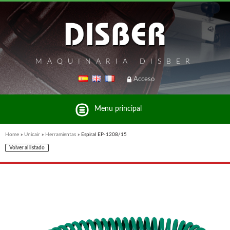
MAQUINARIA DISBER
Acceso
Menu principal
Home
»
Unicair
»
Herramientas
»
Espiral EP-1208/15
Volver al listado
Listado de marcas y productos del Grupo Disber
FREEMAN