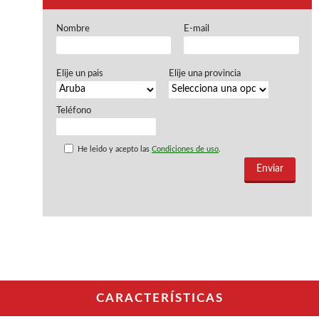
Ventiladores industriales
Aspiradores portatiles
Nombre
E-mail
Alimentadores de rodillo
Aspiradores industriales
Astilladoras
Elije un pais
Elije una provincia
Cepilladoras - Combinadas
Escuadradoras - Tupis
Lijadoras
Teléfono
Regruesos
Sierras circulares
He leido y acepto las
Condiciones de uso
.
Sierras circulares - Escuadradoras
Sierras circulares - Tupi
Sierras de marquetería
Sierras de Cinta
Soportes - Palancas
Taladros de columna
Taladros escopleadores
Tornos
Tupis
CARACTERÍSTICAS