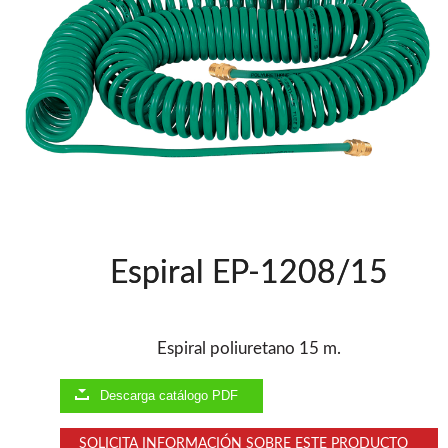
Clavadoras Batería
Herramientas varias
Grapadoras Bateria
Clavadoras Neumáticas Freeman
Grapadoras Neumáticas Freeman
Grapadoras manuales Freeman
Accesorios
UNICAIR
Compresores silenciosos
Compresores Tornillo
Secadores
Espiral EP-1208/15
Clavadoras
Grapadoras
Compresores
Herramientas
Espiral poliuretano 15 m.
Descarga catálogo PDF
WOODMAN
Chapadoras de cantos
SOLICITA INFORMACIÓN SOBRE ESTE PRODUCTO