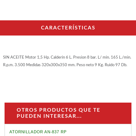
WOODMAN PROFESIONAL
Tupis WP
Cepilladoras WP
Maquinaria CNC
CARACTERÍSTICAS
Chapadoras WP
Escuadradoras WP
Regruesadoras WP
Taladros
SIN ACEITE Motor 1,5 Hp. Calderin 6 L. Presion 8 bar. L/ min. 165 L./min.
BRICO OK
R.p.m. 3.500 Medidas 320x300x350 mm. Peso neto 9 Kg. Ruido 97 Db.
Compresores
Turbinas de pintar
Pistolas de pintar
Varios
OTROS PRODUCTOS QUE TE
Ofertas y oportunidades
PUEDEN INTERESAR...
Ofertas y oportunidades
ATORNILLADOR AN-837 RP