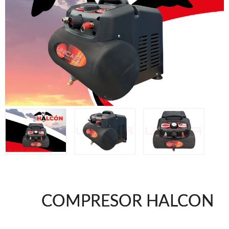
Accesorios
Clavadoras Batería
Herramientas varias
Grapadoras Bateria
Clavadoras Neumáticas Freeman
Grapadoras Neumáticas Freeman
Grapadoras manuales Freeman
UNICAIR
Compresores Tornillo
Secadores
Compresores silenciosos
Clavadoras
Grapadoras
Compresores
Herramientas
COMPRESOR HALCON
WOODMAN
Chapadoras de cantos