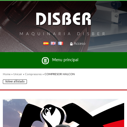
MAQUINARIA DISBER
Acceso
Menu principal
Home
»
Unicair
»
Compresores
»
COMPRESOR HALCON
Volver al listado
Listado de marcas y productos del Grupo Disber
FREEMAN