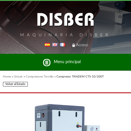
MAQUINARIA DISBER
Acceso
Menu principal
Home
»
Unicair
»
Compresores Tornillo
»
Compresor TANDEM CTS-10/200T
Volver al listado
Listado de marcas y productos del Grupo Disber
FREEMAN