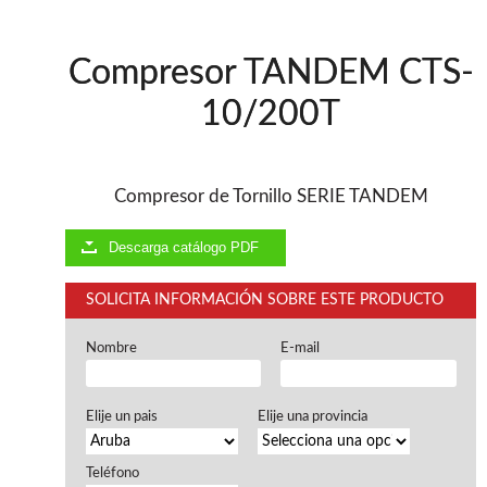
Ventiladores industriales
Aspiradores portatiles
Alimentadores de rodillo
Compresor TANDEM CTS-
Aspiradores industriales
Astilladoras
10/200T
Cepilladoras - Combinadas
Escuadradoras - Tupis
Lijadoras
Regruesos
Compresor de Tornillo SERIE TANDEM
Sierras circulares
Sierras circulares - Escuadradoras
Descarga catálogo PDF
Sierras circulares - Tupi
Sierras de marquetería
SOLICITA INFORMACIÓN SOBRE ESTE PRODUCTO
Sierras de Cinta
Soportes - Palancas
Nombre
E-mail
Taladros de columna
Taladros escopleadores
Tornos
Elije un pais
Elije una provincia
Tupis
Teléfono