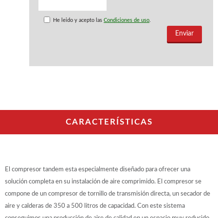
WOODMAN PROFESIONAL
Maquinaria CNC
He leido y acepto las
Condiciones de uso
.
Tupis WP
Cepilladoras WP
Chapadoras WP
Escuadradoras WP
Regruesadoras WP
Taladros
BRICO OK
Compresores
CARACTERÍSTICAS
Turbinas de pintar
Pistolas de pintar
Varios
El compresor tandem esta especialmente diseñado para ofrecer una
Ofertas y oportunidades
solución completa en su instalación de aire comprimido. El compresor se
compone de un compresor de tornillo de transmisión directa, un secador de
aire y calderas de 350 a 500 litros de capacidad. Con este sistema
Ofertas y oportunidades