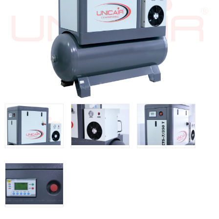
Grapadoras Neumáticas Freeman
Grapadoras manuales Freeman
Accesorios
Clavadoras Batería
Herramientas varias
Grapadoras Bateria
Clavadoras Neumáticas Freeman
UNICAIR
Compresores silenciosos
Compresores Tornillo
Secadores
Clavadoras
Grapadoras
Compresores
Herramientas
WOODMAN
Chapadoras de cantos