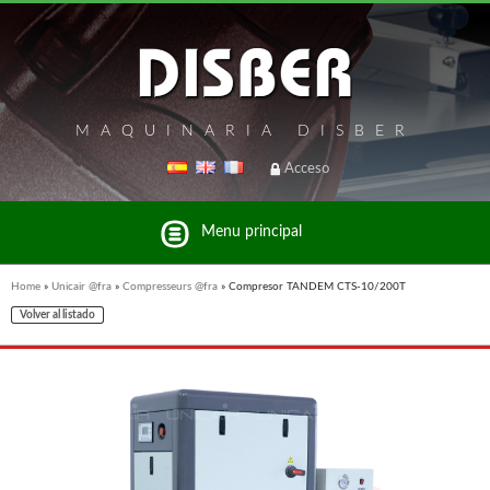
MAQUINARIA DISBER
Acceso
Menu principal
Home
»
Unicair @fra
»
Compresseurs @fra
»
Compresor TANDEM CTS-10/200T
Volver al listado
Liste des marques et produits du groupe Disber
UNICAIR @FRA