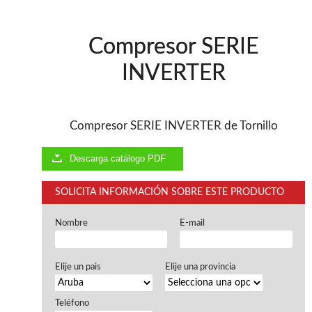
Ventiladores industriales
Aspiradores portatiles
Alimentadores de rodillo
Compresor SERIE
Aspiradores industriales
Astilladoras
INVERTER
Cepilladoras - Combinadas
Escuadradoras - Tupis
Lijadoras
Regruesos
Compresor SERIE INVERTER de Tornillo
Sierras circulares
Sierras circulares - Escuadradoras
Descarga catálogo PDF
Sierras circulares - Tupi
Sierras de marquetería
SOLICITA INFORMACIÓN SOBRE ESTE PRODUCTO
Sierras de Cinta
Soportes - Palancas
Nombre
E-mail
Taladros de columna
Taladros escopleadores
Tornos
Elije un pais
Elije una provincia
Tupis
Teléfono