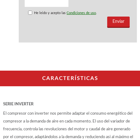
WOODMAN PROFESIONAL
Maquinaria CNC
He leido y acepto las
Condiciones de uso
.
Tupis WP
Cepilladoras WP
Chapadoras WP
Escuadradoras WP
Regruesadoras WP
Taladros
BRICO OK
Compresores
CARACTERÍSTICAS
Turbinas de pintar
Pistolas de pintar
Varios
SERIE INVERTER
El compresor con inverter nos permite adaptar el consumo energético del
Ofertas y oportunidades
compresor a la demanda de aire en cada momento. El uso del variador de
frecuencia, controla las revoluciones del motor y caudal de aire generado
Ofertas y oportunidades
por el compresor, adaptándolos a la demanda y reduciendo asi al máximo el