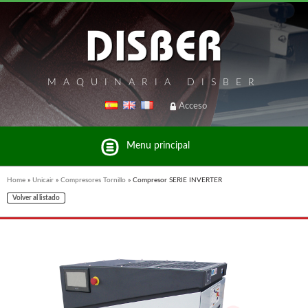
MAQUINARIA DISBER
Acceso
Menu principal
Home
»
Unicair
»
Compresores Tornillo
»
Compresor SERIE INVERTER
Volver al listado
Listado de marcas y productos del Grupo Disber
FREEMAN