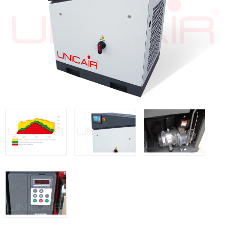
Clavadoras Batería
Herramientas varias
Grapadoras Bateria
Clavadoras Neumáticas Freeman
Grapadoras Neumáticas Freeman
Grapadoras manuales Freeman
Accesorios
UNICAIR
Compresores silenciosos
Compresores Tornillo
Secadores
Clavadoras
Grapadoras
Compresores
Herramientas
WOODMAN
Chapadoras de cantos