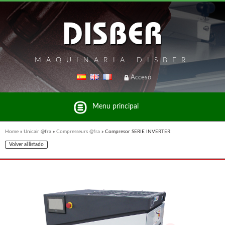
MAQUINARIA DISBER
Acceso
Menu principal
Home
»
Unicair @fra
»
Compresseurs @fra
»
Compresor SERIE INVERTER
Volver al listado
Liste des marques et produits du groupe Disber
UNICAIR @FRA