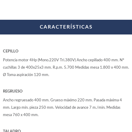
WOODMAN PROFESIONAL
Maquinaria CNC
Tupis WP
Cepilladoras WP
CARACTERÍSTICAS
Chapadoras WP
Escuadradoras WP
Regruesadoras WP
Taladros
CEPILLO
Potencia motor 4Hp (Mono.220V Tri.380V) Ancho cepillado 400 mm. Nº
BRICO OK
cuchillas 3 de 400x25x3 mm. R.p.m. 5.700 Medidas mesa 1.800 x 400 mm.
Compresores
Ø Toma aspiración 120 mm.
Turbinas de pintar
Pistolas de pintar
Varios
REGRUESO
Ancho regruesado 400 mm. Grueso máximo 220 mm. Pasada máxima 4
mm. Largo mín. pieza 250 mm. Velocidad de avance 7 m./min. Medidas
Ofertas y oportunidades
mesa 760 x 400 mm.
Ofertas y oportunidades
TALADRO