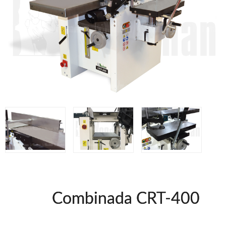
Grapadoras manuales Freeman
Accesorios
Clavadoras Batería
Herramientas varias
Grapadoras Bateria
Clavadoras Neumáticas Freeman
Grapadoras Neumáticas Freeman
UNICAIR
Compresores Tornillo
Secadores
Compresores silenciosos
Clavadoras
Grapadoras
Compresores
Herramientas
Combinada CRT-400
WOODMAN
Chapadoras de cantos