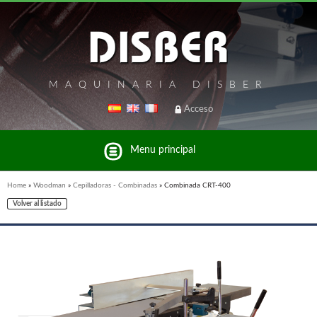
MAQUINARIA DISBER
Acceso
Menu principal
Home
»
Woodman
»
Cepilladoras - Combinadas
»
Combinada CRT-400
Volver al listado
Listado de marcas y productos del Grupo Disber
FREEMAN