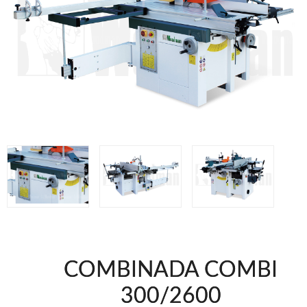
Clavadoras Batería
Herramientas varias
Grapadoras Bateria
Clavadoras Neumáticas Freeman
Grapadoras Neumáticas Freeman
Grapadoras manuales Freeman
Accesorios
UNICAIR
Compresores silenciosos
Compresores Tornillo
Secadores
Clavadoras
Grapadoras
Compresores
Herramientas
COMBINADA COMBI
WOODMAN
300/2600
Chapadoras de cantos