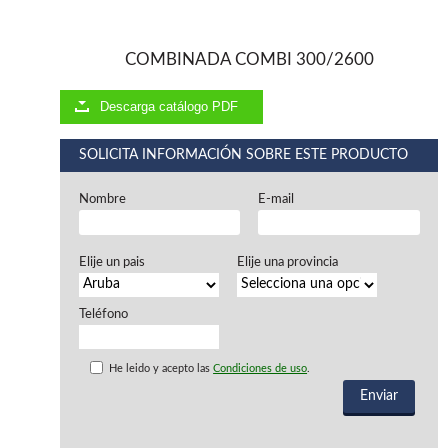
Ventiladores industriales
Aspiradores portatiles
Alimentadores de rodillo
COMBINADA COMBI 300/2600
Aspiradores industriales
Astilladoras
Descarga catálogo PDF
Cepilladoras - Combinadas
Escuadradoras - Tupis
SOLICITA INFORMACIÓN SOBRE ESTE PRODUCTO
Lijadoras
Regruesos
Sierras circulares
Nombre
E-mail
Sierras circulares - Escuadradoras
Sierras circulares - Tupi
Elije un pais
Elije una provincia
Sierras de marquetería
Sierras de Cinta
Soportes - Palancas
Teléfono
Taladros de columna
Taladros escopleadores
He leido y acepto las
Condiciones de uso
.
Tornos
Tupis