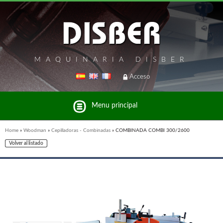
MAQUINARIA DISBER
Acceso
Menu principal
Home
»
Woodman
»
Cepilladoras - Combinadas
»
COMBINADA COMBI 300/2600
Volver al listado
Listado de marcas y productos del Grupo Disber
FREEMAN