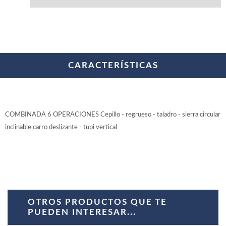
WOODMAN PROFESIONAL
Maquinaria CNC
Tupis WP
Cepilladoras WP
Chapadoras WP
Escuadradoras WP
CARACTERÍSTICAS
Regruesadoras WP
Taladros
BRICO OK
COMBINADA 6 OPERACIONES Cepillo - regrueso - taladro - sierra circular
Compresores
inclinable carro deslizante - tupi vertical
Turbinas de pintar
Pistolas de pintar
Varios
Ofertas y oportunidades
OTROS PRODUCTOS QUE TE
PUEDEN INTERESAR...
Ofertas y oportunidades