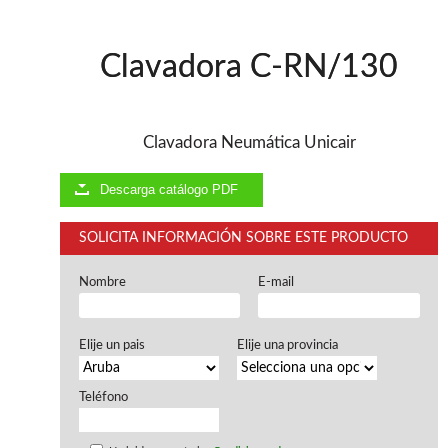
Ventiladores industriales
Aspiradores portatiles
Alimentadores de rodillo
Clavadora C-RN/130
Aspiradores industriales
Astilladoras
Cepilladoras - Combinadas
Escuadradoras - Tupis
Clavadora Neumática Unicair
Lijadoras
Regruesos
Descarga catálogo PDF
Sierras circulares
Sierras circulares - Escuadradoras
SOLICITA INFORMACIÓN SOBRE ESTE PRODUCTO
Sierras circulares - Tupi
Sierras de marquetería
Nombre
E-mail
Sierras de Cinta
Soportes - Palancas
Taladros de columna
Elije un pais
Elije una provincia
Taladros escopleadores
Tornos
Tupis
Teléfono