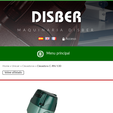
MAQUINARIA DISBER
Acceso
Menu principal
Home
»
Unicair
»
Clavadoras
»
Clavadora C-RN/130
Volver al listado
Listado de marcas y productos del Grupo Disber
FREEMAN