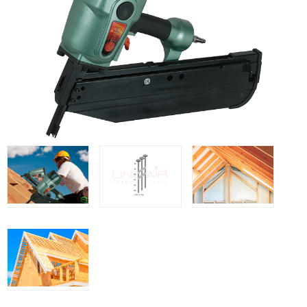
Grapadoras Bateria
Clavadoras Neumáticas Freeman
Grapadoras Neumáticas Freeman
Grapadoras manuales Freeman
Accesorios
Clavadoras Batería
Herramientas varias
UNICAIR
Compresores silenciosos
Compresores Tornillo
Secadores
Clavadoras
Grapadoras
Compresores
Herramientas
WOODMAN
Chapadoras de cantos