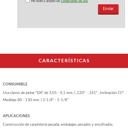
WOODMAN PROFESIONAL
He leido y acepto las
Condiciones de uso
.
Maquinaria CNC
Tupis WP
Cepilladoras WP
Chapadoras WP
Escuadradoras WP
Regruesadoras WP
Taladros
CARACTERÍSTICAS
BRICO OK
Compresores
Turbinas de pintar
Pistolas de pintar
CONSUMIBLE
Varios
Usa clavos de peine "DA" de 3,05 - 4,1 mm. | .120" - .161" , inclinación 21º
Medidas 80 - 130 mm. | 3-1/8" - 5-1/8"
Ofertas y oportunidades
APLICACIONES
Ofertas y oportunidades
Construcción de carpintería pesada, embalajes pesados y encofrados.