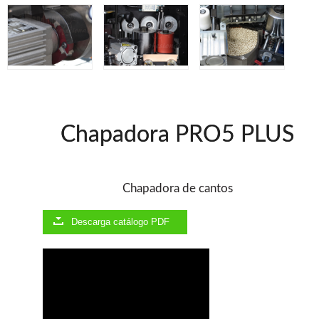
Ventiladores industriales
Aspiradores portatiles
Alimentadores de rodillo
Aspiradores industriales
Astilladoras
Cepilladoras - Combinadas
Escuadradoras - Tupis
Lijadoras
Regruesos
Chapadora PRO5 PLUS
Sierras circulares
Sierras circulares - Escuadradoras
Sierras circulares - Tupi
Chapadora de cantos
Sierras de marquetería
Sierras de Cinta
Soportes - Palancas
Descarga catálogo PDF
Taladros de columna
Taladros escopleadores
Tornos
Tupis