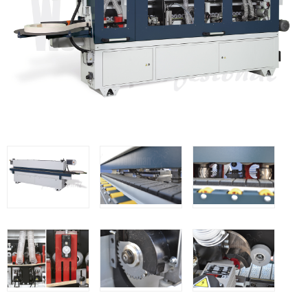
Clavadoras Batería
Herramientas varias
Grapadoras Bateria
Clavadoras Neumáticas Freeman
Grapadoras Neumáticas Freeman
Grapadoras manuales Freeman
Accesorios
UNICAIR
Compresores silenciosos
Compresores Tornillo
Secadores
Clavadoras
Grapadoras
Compresores
Herramientas
WOODMAN
Chapadoras de cantos