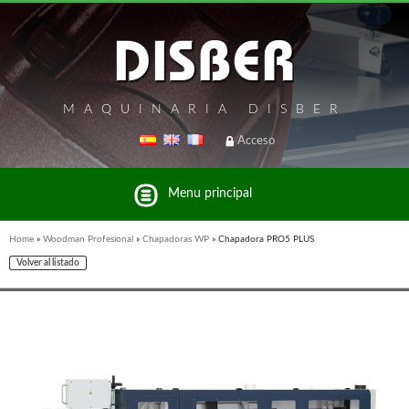
MAQUINARIA DISBER
Acceso
Menu principal
Home
»
Woodman Profesional
»
Chapadoras WP
»
Chapadora PRO5 PLUS
Volver al listado
Listado de marcas y productos del Grupo Disber
FREEMAN