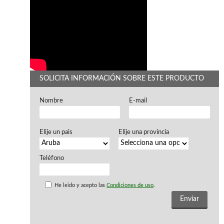
WOODMAN PROFESIONAL
Maquinaria CNC
Tupis WP
Cepilladoras WP
Chapadoras WP
Escuadradoras WP
Regruesadoras WP
SOLICITA INFORMACIÓN SOBRE ESTE PRODUCTO
Taladros
Nombre
E-mail
BRICO OK
Compresores
Elije un pais
Elije una provincia
Turbinas de pintar
Pistolas de pintar
Varios
Teléfono
He leido y acepto las
Condiciones de uso
.
Ofertas y oportunidades
Ofertas y oportunidades