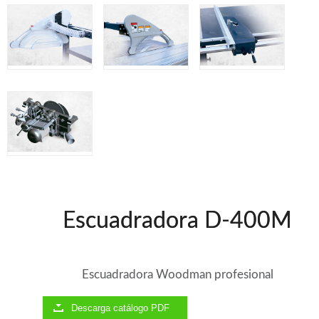
Ventiladores industriales
Aspiradores portatiles
Alimentadores de rodillo
Aspiradores industriales
Astilladoras
Cepilladoras - Combinadas
Escuadradoras - Tupis
Lijadoras
Regruesos
Sierras circulares
Sierras circulares - Escuadradoras
Sierras circulares - Tupi
Sierras de marquetería
Sierras de Cinta
Escuadradora D-400M
Soportes - Palancas
Taladros de columna
Taladros escopleadores
Tornos
Escuadradora Woodman profesional
Tupis
Descarga catálogo PDF