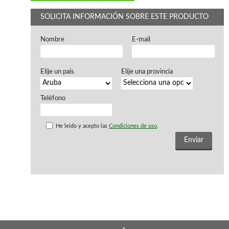
WOODMAN PROFESIONAL
Maquinaria CNC
SOLICITA INFORMACIÓN SOBRE ESTE PRODUCTO
Tupis WP
Cepilladoras WP
Nombre
E-mail
Chapadoras WP
Escuadradoras WP
Regruesadoras WP
Elije un pais
Elije una provincia
Taladros
Teléfono
BRICO OK
Compresores
He leido y acepto las
Condiciones de uso
.
Turbinas de pintar
Pistolas de pintar
Varios
Ofertas y oportunidades
Ofertas y oportunidades