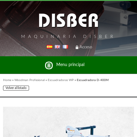
MAQUINARIA DISBER
Acceso
Menu principal
Home
»
Woodman Profesional
»
Escuadradoras WP
»
Escuadradora D-400M
Volver al listado
Listado de marcas y productos del Grupo Disber
FREEMAN