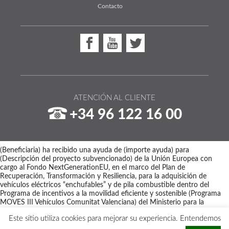
Contacto
ATENCIÓN AL CLIENTE
+34 96 122 16 00
(Beneficiaria) ha recibido una ayuda de (importe ayuda) para
(Descripción del proyecto subvencionado) de la Unión Europea con
cargo al Fondo NextGenerationEU, en el marco del Plan de
Recuperación, Transformación y Resiliencia, para la adquisición de
vehículos eléctricos “enchufables” y de pila combustible dentro del
Programa de incentivos a la movilidad eficiente y sostenible (Programa
MOVES III Vehículos Comunitat Valenciana) del Ministerio para la
Transición Ecológica y el Reto Demográfico a través del IDAE,
Este sitio utiliza cookies para mejorar su experiencia. Entendemos
gestionado por el Instituto Valenciano de Competitividad Empresarial
(IVACE).