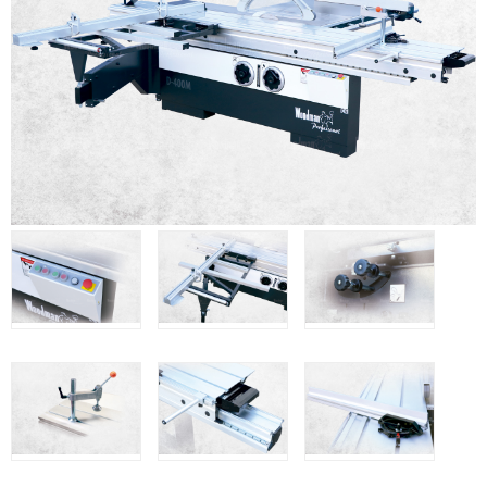
Clavadoras Batería
Herramientas varias
Grapadoras Bateria
Clavadoras Neumáticas Freeman
Grapadoras Neumáticas Freeman
Grapadoras manuales Freeman
Accesorios
UNICAIR
Compresores silenciosos
Compresores Tornillo
Secadores
Clavadoras
Grapadoras
Compresores
Herramientas
WOODMAN
Chapadoras de cantos