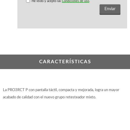
WOODMAN PROFESIONAL
He leido y acepto las
Condiciones de uso
.
Maquinaria CNC
Tupis WP
Cepilladoras WP
Chapadoras WP
Escuadradoras WP
Regruesadoras WP
Taladros
CARACTERÍSTICAS
BRICO OK
Compresores
Turbinas de pintar
Pistolas de pintar
Varios
La PRO3RCT P con pantalla táctil, compacta y mejorada, logra un mayor
acabado de calidad con el nuevo grupo retesteador mixto.
Ofertas y oportunidades
Ofertas y oportunidades