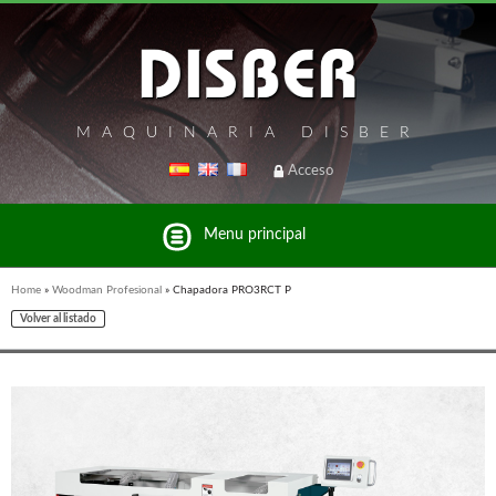
MAQUINARIA DISBER
Acceso
Menu principal
Home
»
Woodman Profesional
»
Chapadora PRO3RCT P
Volver al listado
Listado de marcas y productos del Grupo Disber
FREEMAN