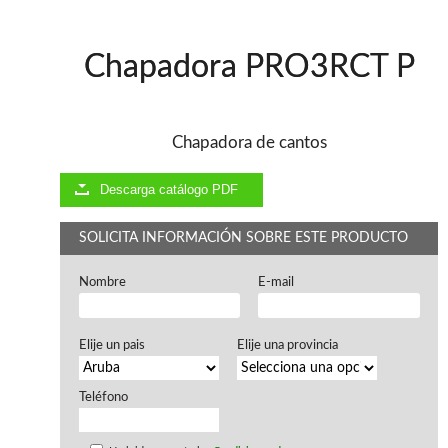
Ventiladores industriales
Aspiradores portatiles
Alimentadores de rodillo
Chapadora PRO3RCT P
Aspiradores industriales
Astilladoras
Cepilladoras - Combinadas
Escuadradoras - Tupis
Chapadora de cantos
Lijadoras
Regruesos
Descarga catálogo PDF
Sierras circulares
Sierras circulares - Escuadradoras
SOLICITA INFORMACIÓN SOBRE ESTE PRODUCTO
Sierras circulares - Tupi
Sierras de marquetería
Nombre
E-mail
Sierras de Cinta
Soportes - Palancas
Taladros de columna
Elije un pais
Elije una provincia
Taladros escopleadores
Tornos
Tupis
Teléfono