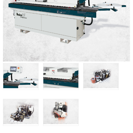
Grapadoras manuales Freeman
Accesorios
Clavadoras Batería
Herramientas varias
Grapadoras Bateria
Clavadoras Neumáticas Freeman
Grapadoras Neumáticas Freeman
UNICAIR
Compresores silenciosos
Compresores Tornillo
Secadores
Clavadoras
Grapadoras
Compresores
Herramientas
WOODMAN
Chapadoras de cantos