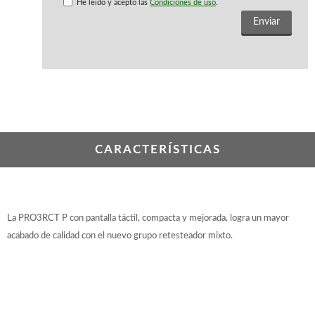
WOODMAN PROFESIONAL
He leido y acepto las
Condiciones de uso
.
Maquinaria CNC
Tupis WP
Cepilladoras WP
Chapadoras WP
Escuadradoras WP
Regruesadoras WP
Taladros
CARACTERÍSTICAS
BRICO OK
Compresores
Turbinas de pintar
Pistolas de pintar
Varios
La PRO3RCT P con pantalla táctil, compacta y mejorada, logra un mayor
acabado de calidad con el nuevo grupo retesteador mixto.
Ofertas y oportunidades
Ofertas y oportunidades