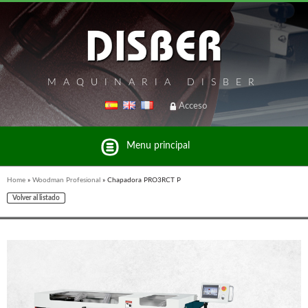
MAQUINARIA DISBER
Acceso
Menu principal
Home
»
Woodman Profesional
»
Chapadora PRO3RCT P
Volver al listado
Listado de marcas y productos del Grupo Disber
FREEMAN