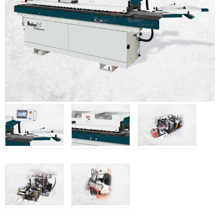
Clavadoras Batería
Herramientas varias
Grapadoras Bateria
Clavadoras Neumáticas Freeman
Grapadoras Neumáticas Freeman
Grapadoras manuales Freeman
Accesorios
UNICAIR
Compresores silenciosos
Compresores Tornillo
Secadores
Clavadoras
Grapadoras
Compresores
Herramientas
WOODMAN
Chapadoras de cantos