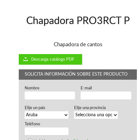
Ventiladores industriales
Aspiradores portatiles
Alimentadores de rodillo
Chapadora PRO3RCT P
Aspiradores industriales
Astilladoras
Cepilladoras - Combinadas
Escuadradoras - Tupis
Chapadora de cantos
Lijadoras
Regruesos
Descarga catálogo PDF
Sierras circulares
Sierras circulares - Escuadradoras
SOLICITA INFORMACIÓN SOBRE ESTE PRODUCTO
Sierras circulares - Tupi
Sierras de marquetería
Nombre
E-mail
Sierras de Cinta
Soportes - Palancas
Taladros de columna
Elije un pais
Elije una provincia
Taladros escopleadores
Tornos
Tupis
Teléfono