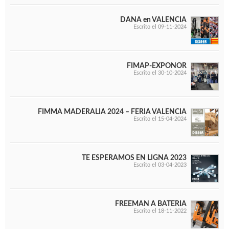
WOODMAN PROFESIONAL
Maquinaria CNC
DANA en VALENCIA
Tupis WP
Escrito el 09-11-2024
Cepilladoras WP
Chapadoras WP
Escuadradoras WP
FIMAP-EXPONOR
Regruesadoras WP
Escrito el 30-10-2024
Taladros
BRICO OK
FIMMA MADERALIA 2024 – FERIA VALENCIA
Escrito el 15-04-2024
Compresores
Turbinas de pintar
Pistolas de pintar
Varios
TE ESPERAMOS EN LIGNA 2023
Escrito el 03-04-2023
Ofertas y oportunidades
FREEMAN A BATERIA
Escrito el 18-11-2022
Ofertas y oportunidades