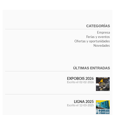
Ventiladores industriales
Aspiradores portatiles
Alimentadores de rodillo
Aspiradores industriales
Astilladoras
CATEGORÍAS
Cepilladoras - Combinadas
Empresa
Escuadradoras - Tupis
Ferias y eventos
Lijadoras
Ofertas y oportunidades
Regruesos
Novedades
Sierras circulares
Sierras circulares - Escuadradoras
Sierras circulares - Tupi
ÚLTIMAS ENTRADAS
Sierras de marquetería
Sierras de Cinta
EXPOBOIS 2026
Soportes - Palancas
Escrito el 02-02-2026
Taladros de columna
Taladros escopleadores
Tornos
Tupis
LIGNA 2025
Escrito el 12-03-2025