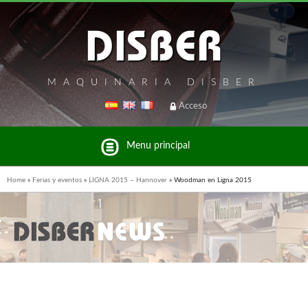
MAQUINARIA DISBER
Acceso
Menu principal
Home
»
Ferias y eventos
»
LIGNA 2015 – Hannover
»
Woodman en Ligna 2015
Listado de marcas y productos del Grupo Disber
FREEMAN