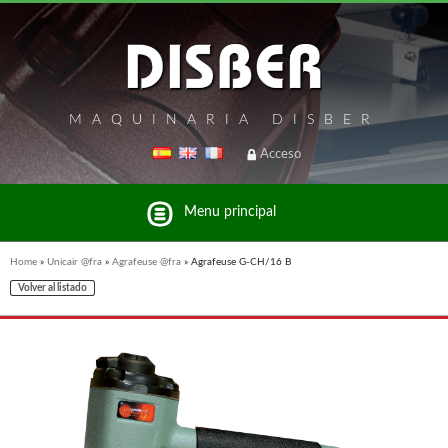
MAQUINARIA DISBER
Acceso
Menu principal
Home
»
Unicair @fra
»
Agrafeuse @fra
»
Agrafeuse G-CH/16 B
Volver al listado
Liste des marques et produits du groupe Disber
UNICAIR @FRA