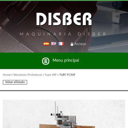
MAQUINARIA DISBER
Acceso
Menu principal
Home
»
Woodman Profesional
»
Tupis WP
»
TUPI TC50F
Volver al listado
Listado de marcas y productos del Grupo Disber
FREEMAN