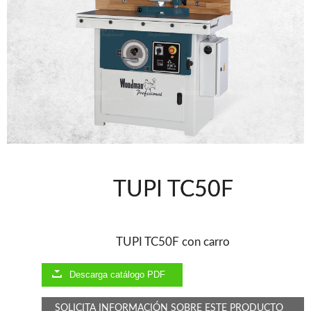
Clavadoras Batería
Herramientas varias
Grapadoras Bateria
Clavadoras Neumáticas Freeman
Grapadoras Neumáticas Freeman
Grapadoras manuales Freeman
Accesorios
UNICAIR
Compresores silenciosos
Compresores Tornillo
Secadores
TUPI TC50F
Clavadoras
Grapadoras
Compresores
Herramientas
TUPI TC50F con carro
Descarga catálogo PDF
WOODMAN
Chapadoras de cantos
SOLICITA INFORMACIÓN SOBRE ESTE PRODUCTO