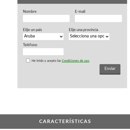
Ventiladores industriales
Aspiradores portatiles
Nombre
E-mail
Alimentadores de rodillo
Aspiradores industriales
Astilladoras
Elije un pais
Elije una provincia
Cepilladoras - Combinadas
Escuadradoras - Tupis
Lijadoras
Teléfono
Regruesos
Sierras circulares
He leido y acepto las
Condiciones de uso
.
Sierras circulares - Escuadradoras
Sierras circulares - Tupi
Sierras de marquetería
Sierras de Cinta
Soportes - Palancas
Taladros de columna
Taladros escopleadores
Tornos
Tupis
CARACTERÍSTICAS