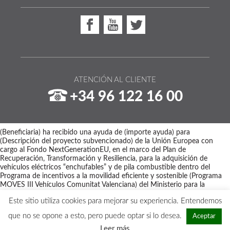
ATENCIÓN AL CLIENTE
+34 96 122 16 00
(Beneficiaria) ha recibido una ayuda de (importe ayuda) para
(Descripción del proyecto subvencionado) de la Unión Europea con
cargo al Fondo NextGenerationEU, en el marco del Plan de
Recuperación, Transformación y Resiliencia, para la adquisición de
vehículos eléctricos “enchufables” y de pila combustible dentro del
Programa de incentivos a la movilidad eficiente y sostenible (Programa
MOVES III Vehículos Comunitat Valenciana) del Ministerio para la
Transición Ecológica y el Reto Demográfico a través del IDAE,
Este sitio utiliza cookies para mejorar su experiencia. Entendemos
gestionado por el Instituto Valenciano de Competitividad Empresarial
(IVACE).
que no se opone a esto, pero puede optar si lo desea.
Aceptar
Copyright © 2026 - Maquinaria Disber
Leer más