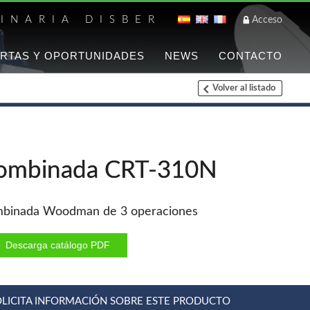
INARIA DISBER
Acceso
RTAS Y OPORTUNIDADES
NEWS
CONTACTO
Volver al listado
Listado de marca
FREEMAN
Clavadoras Batería
ombinada CRT-310N
Grapadoras Bateria
Grapadoras Neumáticas
Freeman
binada Woodman de 3 operaciones
Accesorios
Descarga catálogo PDF
WOODMAN
Ventiladores industriales
OLICITA INFORMACIÓN SOBRE ESTE PRODUCTO
Aspiradores portatiles