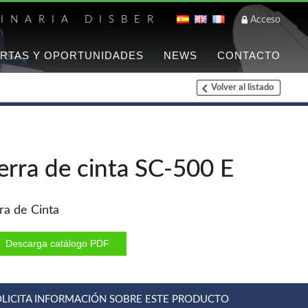
INARIA DISBER
Acceso
RTAS Y OPORTUNIDADES
NEWS
CONTACTO
Volver al listado
Listado de marca
FREEMAN
Clavadoras Batería
erra de cinta SC-500 E
Grapadoras Bateria
Grapadoras Neumáticas
Freeman
ra de Cinta
Accesorios
Descarga catálogo PDF
WOODMAN
Chapadoras de cantos
OLICITA INFORMACIÓN SOBRE ESTE PRODUCTO
Aspiradores portatiles