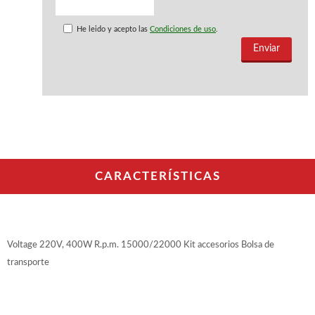
WOODMAN PROFESIONAL
Maquinaria CNC
He leido y acepto las
Condiciones de uso
.
Tupis WP
Cepilladoras WP
Chapadoras WP
Escuadradoras WP
Regruesadoras WP
Taladros
BRICO OK
Compresores
CARACTERÍSTICAS
Turbinas de pintar
Pistolas de pintar
Varios
Voltage 220V, 400W R.p.m. 15000/22000 Kit accesorios Bolsa de
Ofertas y oportunidades
transporte
Ofertas y oportunidades