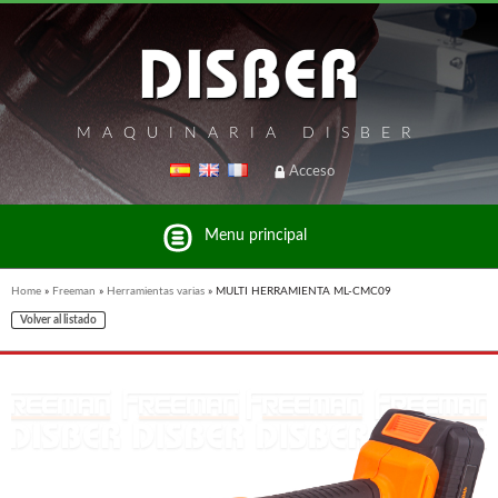
MAQUINARIA DISBER
Acceso
Menu principal
Home
»
Freeman
»
Herramientas varias
»
MULTI HERRAMIENTA ML-CMC09
Volver al listado
Listado de marcas y productos del Grupo Disber
FREEMAN