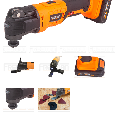
Herramientas varias
Grapadoras Bateria
Clavadoras Neumáticas Freeman
Grapadoras Neumáticas Freeman
Grapadoras manuales Freeman
Accesorios
Clavadoras Batería
UNICAIR
Compresores silenciosos
Compresores Tornillo
Secadores
Clavadoras
Grapadoras
Compresores
Herramientas
WOODMAN
Chapadoras de cantos