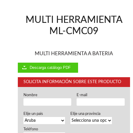
Ventiladores industriales
Aspiradores portatiles
Alimentadores de rodillo
MULTI HERRAMIENTA
Aspiradores industriales
Astilladoras
ML-CMC09
Cepilladoras - Combinadas
Escuadradoras - Tupis
Lijadoras
Regruesos
MULTI HERRAMIENTA A BATERIA
Sierras circulares
Sierras circulares - Escuadradoras
Descarga catálogo PDF
Sierras circulares - Tupi
Sierras de marquetería
SOLICITA INFORMACIÓN SOBRE ESTE PRODUCTO
Sierras de Cinta
Soportes - Palancas
Nombre
E-mail
Taladros de columna
Taladros escopleadores
Tornos
Elije un pais
Elije una provincia
Tupis
Teléfono