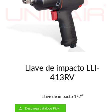
Clavadoras Batería
Herramientas varias
Grapadoras Bateria
Clavadoras Neumáticas Freeman
Grapadoras Neumáticas Freeman
Grapadoras manuales Freeman
Accesorios
UNICAIR
Compresores silenciosos
Compresores Tornillo
Secadores
Llave de impacto LLI-
Clavadoras
413RV
Grapadoras
Compresores
Herramientas
Llave de impacto 1/2″
WOODMAN
Chapadoras de cantos
Descarga catálogo PDF