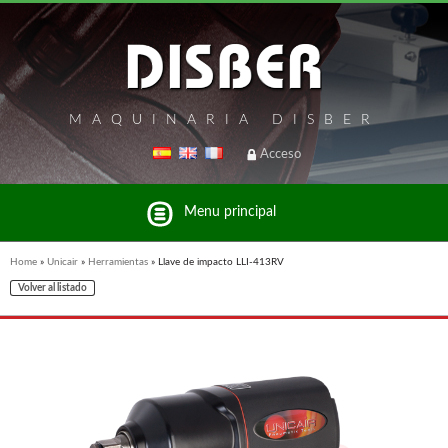
MAQUINARIA DISBER
Acceso
Menu principal
Home
»
Unicair
»
Herramientas
»
Llave de impacto LLI-413RV
Volver al listado
Listado de marcas y productos del Grupo Disber
FREEMAN