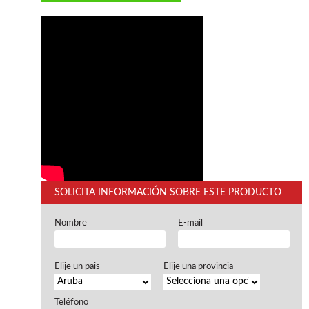
Ventiladores industriales
Aspiradores portatiles
Alimentadores de rodillo
Aspiradores industriales
Astilladoras
Cepilladoras - Combinadas
Escuadradoras - Tupis
Lijadoras
Regruesos
Sierras circulares
Sierras circulares - Escuadradoras
Sierras circulares - Tupi
Sierras de marquetería
SOLICITA INFORMACIÓN SOBRE ESTE PRODUCTO
Sierras de Cinta
Soportes - Palancas
Nombre
E-mail
Taladros de columna
Taladros escopleadores
Tornos
Elije un pais
Elije una provincia
Tupis
Teléfono