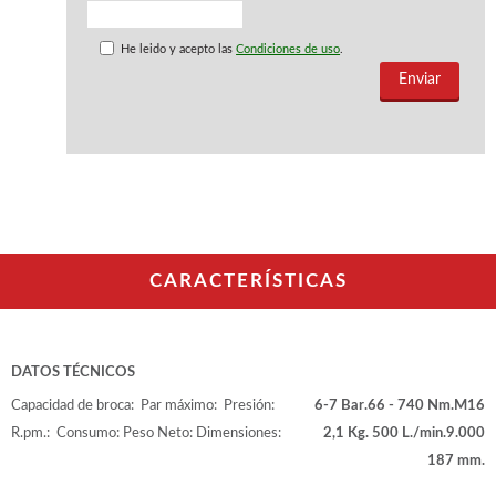
WOODMAN PROFESIONAL
Maquinaria CNC
He leido y acepto las
Condiciones de uso
.
Tupis WP
Cepilladoras WP
Chapadoras WP
Escuadradoras WP
Regruesadoras WP
Taladros
BRICO OK
Compresores
CARACTERÍSTICAS
Turbinas de pintar
Pistolas de pintar
Varios
DATOS TÉCNICOS
Capacidad de broca:
Par máximo:
Presión:
6-7 Bar.
66 - 740 Nm.
M16
Ofertas y oportunidades
R.pm.:
Consumo:
Peso Neto:
Dimensiones:
2,1 Kg.
500 L./min.
9.000
187 mm.
Ofertas y oportunidades