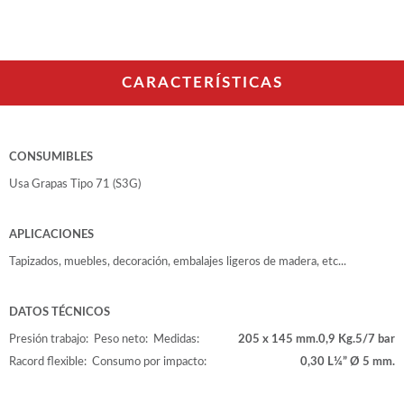
WOODMAN PROFESIONAL
Maquinaria CNC
Tupis WP
Cepilladoras WP
CARACTERÍSTICAS
Chapadoras WP
Escuadradoras WP
Regruesadoras WP
Taladros
CONSUMIBLES
Usa Grapas Tipo 71 (S3G)
BRICO OK
Compresores
APLICACIONES
Turbinas de pintar
Pistolas de pintar
Tapizados, muebles, decoración, embalajes ligeros de madera, etc...
Varios
DATOS TÉCNICOS
Ofertas y oportunidades
Presión trabajo:
Peso neto:
Medidas:
205 x 145 mm.
0,9 Kg.
5/7 bar
Racord flexible:
Consumo por impacto:
0,30 L
¼” Ø 5 mm.
Ofertas y oportunidades