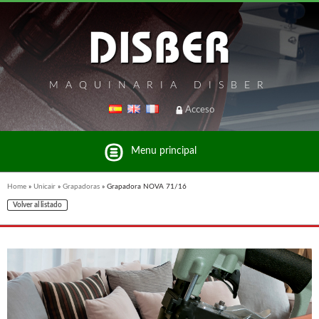
MAQUINARIA DISBER
Acceso
Menu principal
Home
»
Unicair
»
Grapadoras
»
Grapadora NOVA 71/16
Volver al listado
Listado de marcas y productos del Grupo Disber
FREEMAN