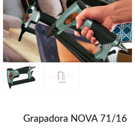
Clavadoras Batería
Herramientas varias
Grapadoras Bateria
Clavadoras Neumáticas Freeman
Grapadoras Neumáticas Freeman
Grapadoras manuales Freeman
Accesorios
UNICAIR
Compresores silenciosos
Compresores Tornillo
Secadores
Clavadoras
Grapadoras
Compresores
Herramientas
Grapadora NOVA 71/16
WOODMAN
Chapadoras de cantos