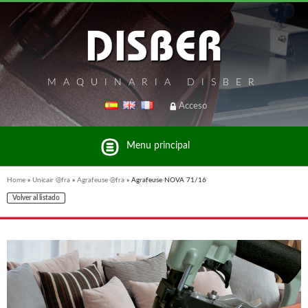
MAQUINARIA DISBER
Acceso
Menu principal
Home
»
Unicair @fra
»
Agrafeuse @fra
»
Agrafeuse NOVA 71/16
Volver al listado
Liste des marques et produits du groupe Disber
UNICAIR @FRA