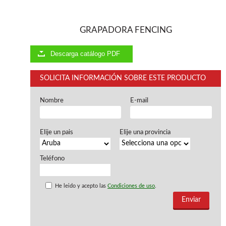
Ventiladores industriales
Aspiradores portatiles
Alimentadores de rodillo
GRAPADORA FENCING
Aspiradores industriales
Astilladoras
Descarga catálogo PDF
Cepilladoras - Combinadas
Escuadradoras - Tupis
SOLICITA INFORMACIÓN SOBRE ESTE PRODUCTO
Lijadoras
Regruesos
Sierras circulares
Nombre
E-mail
Sierras circulares - Escuadradoras
Sierras circulares - Tupi
Elije un pais
Elije una provincia
Sierras de marquetería
Sierras de Cinta
Soportes - Palancas
Teléfono
Taladros de columna
Taladros escopleadores
He leido y acepto las
Condiciones de uso
.
Tornos
Tupis