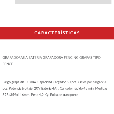
WOODMAN PROFESIONAL
Maquinaria CNC
Tupis WP
Cepilladoras WP
Chapadoras WP
Escuadradoras WP
CARACTERÍSTICAS
Regruesadoras WP
Taladros
BRICO OK
GRAPADORAS A BATERIA GRAPADORA FENCING GRAPAS TIPO
Compresores
FENCE
Turbinas de pintar
Pistolas de pintar
Varios
Largo grapa 38-50 mm. Capacidad Cargador 50 pcs. Ciclos por carga 950
pcs. Potencia (voltaje) 20V Batería 4Ah. Cargador rápido 45 min. Medidas
Ofertas y oportunidades
373x359x116mm. Peso 4,2 Kg. Bolsa de transporte
Ofertas y oportunidades