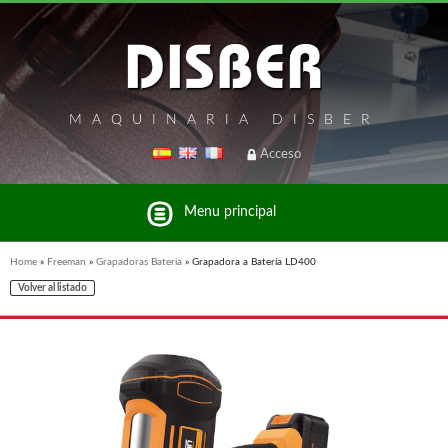
MAQUINARIA DISBER
Acceso
Menu principal
Home
»
Freeman
»
Grapadoras Bateria
»
Grapadora a Batería LD400
Volver al listado
Listado de marcas y productos del Grupo Disber
FREEMAN