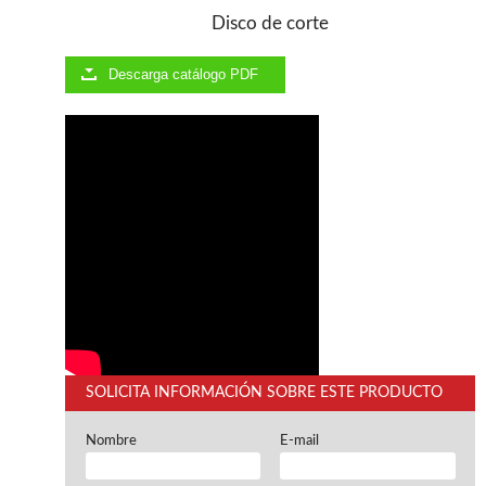
Ventiladores industriales
Disco de corte
Aspiradores portatiles
Alimentadores de rodillo
Aspiradores industriales
Descarga catálogo PDF
Astilladoras
Cepilladoras - Combinadas
Escuadradoras - Tupis
Lijadoras
Regruesos
Sierras circulares
Sierras circulares - Escuadradoras
Sierras circulares - Tupi
Sierras de marquetería
Sierras de Cinta
Soportes - Palancas
Taladros de columna
Taladros escopleadores
SOLICITA INFORMACIÓN SOBRE ESTE PRODUCTO
Tornos
Tupis
Nombre
E-mail