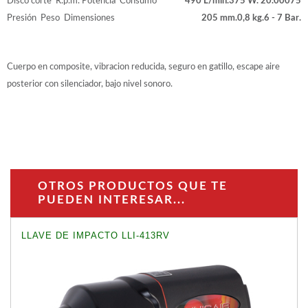
Disco corte
R.p.m.
Potencia
Consumo
490 L/min.
375 W.
20.000
75
Presión
Peso
Dimensiones
205 mm.
0,8 kg.
6 - 7 Bar.
Cuerpo en composite, vibracion reducida, seguro en gatillo, escape aire
posterior con silenciador, bajo nivel sonoro.
OTROS PRODUCTOS QUE TE
PUEDEN INTERESAR...
LLAVE DE IMPACTO LLI-413RV