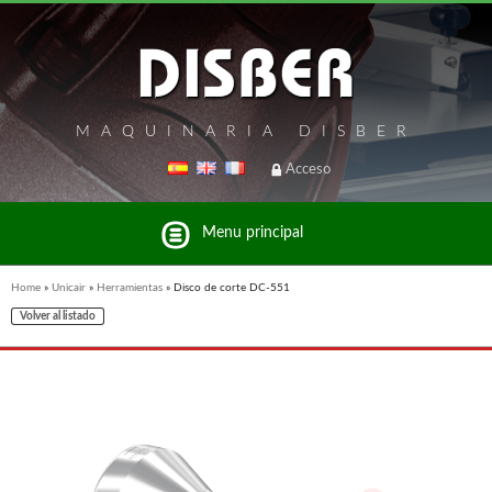
MAQUINARIA DISBER
Acceso
Menu principal
Home
»
Unicair
»
Herramientas
»
Disco de corte DC-551
Volver al listado
Listado de marcas y productos del Grupo Disber
FREEMAN