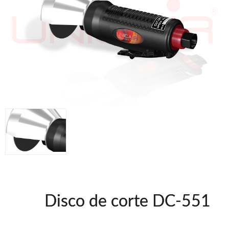
Accesorios
Clavadoras Batería
Herramientas varias
Grapadoras Bateria
Clavadoras Neumáticas Freeman
Grapadoras Neumáticas Freeman
Grapadoras manuales Freeman
UNICAIR
Compresores Tornillo
Secadores
Compresores silenciosos
Clavadoras
Grapadoras
Compresores
Herramientas
Disco de corte DC-551
WOODMAN
Chapadoras de cantos