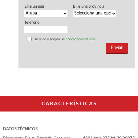
WOODMAN PROFESIONAL
Elije un pais
Elije una provincia
Tupis WP
Cepilladoras WP
Teléfono
Maquinaria CNC
Chapadoras WP
Escuadradoras WP
He leido y acepto las
Condiciones de uso
.
Regruesadoras WP
Taladros
BRICO OK
Compresores
Turbinas de pintar
Pistolas de pintar
Varios
CARACTERÍSTICAS
Ofertas y oportunidades
DATOS TÉCNICOS
Ofertas y oportunidades