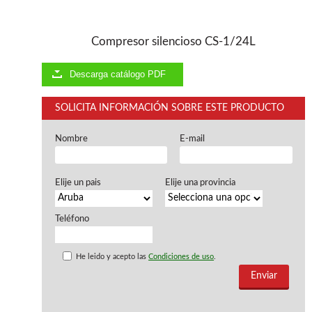
Ventiladores industriales
Aspiradores portatiles
Alimentadores de rodillo
Compresor silencioso CS-1/24L
Aspiradores industriales
Astilladoras
Descarga catálogo PDF
Cepilladoras - Combinadas
Escuadradoras - Tupis
SOLICITA INFORMACIÓN SOBRE ESTE PRODUCTO
Lijadoras
Regruesos
Sierras circulares
Nombre
E-mail
Sierras circulares - Escuadradoras
Sierras circulares - Tupi
Elije un pais
Elije una provincia
Sierras de marquetería
Sierras de Cinta
Soportes - Palancas
Teléfono
Taladros de columna
Taladros escopleadores
He leido y acepto las
Condiciones de uso
.
Tornos
Tupis