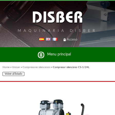
MAQUINARIA DISBER
Acceso
Menu principal
Home
»
Unicair
»
Compresores silenciosos
»
Compresor silencioso CS-1/24L
Volver al listado
Listado de marcas y productos del Grupo Disber
FREEMAN