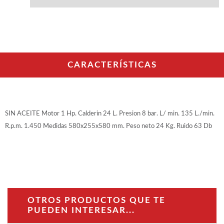
WOODMAN PROFESIONAL
Maquinaria CNC
Tupis WP
Cepilladoras WP
Chapadoras WP
Escuadradoras WP
CARACTERÍSTICAS
Regruesadoras WP
Taladros
BRICO OK
SIN ACEITE Motor 1 Hp. Calderin 24 L. Presion 8 bar. L/ min. 135 L./min.
Compresores
R.p.m. 1.450 Medidas 580x255x580 mm. Peso neto 24 Kg. Ruido 63 Db
Turbinas de pintar
Pistolas de pintar
Varios
Ofertas y oportunidades
OTROS PRODUCTOS QUE TE
PUEDEN INTERESAR...
Ofertas y oportunidades