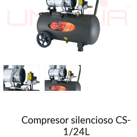
Clavadoras Batería
Herramientas varias
Grapadoras Bateria
Clavadoras Neumáticas Freeman
Grapadoras Neumáticas Freeman
Grapadoras manuales Freeman
Accesorios
UNICAIR
Compresores silenciosos
Compresores Tornillo
Secadores
Clavadoras
Grapadoras
Compresores
Herramientas
Compresor silencioso CS-
WOODMAN
1/24L
Chapadoras de cantos